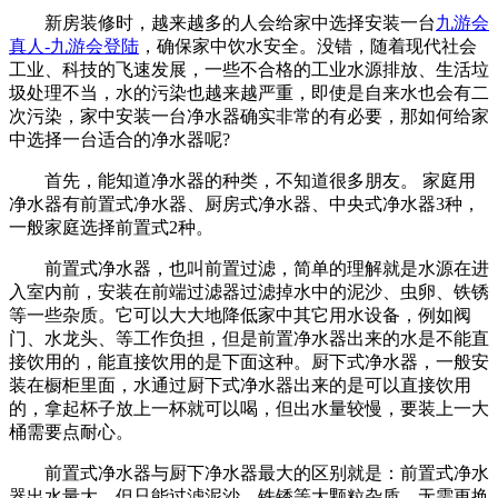
新房装修时，越来越多的人会给家中选择安装一台
九游会
真人-九游会登陆
，确保家中饮水安全。没错，随着现代社会
工业、科技的飞速发展，一些不合格的工业水源排放、生活垃
圾处理不当，水的污染也越来越严重，即使是自来水也会有二
次污染，家中安装一台净水器确实非常的有必要，那如何给家
中选择一台适合的净水器呢?
首先，能知道净水器的种类，不知道很多朋友。 家庭用
净水器有前置式净水器、厨房式净水器、中央式净水器3种，
一般家庭选择前置式2种。
前置式净水器，也叫前置过滤，简单的理解就是水源在进
入室内前，安装在前端过滤器过滤掉水中的泥沙、虫卵、铁锈
等一些杂质。它可以大大地降低家中其它用水设备，例如阀
门、水龙头、等工作负担，但是前置净水器出来的水是不能直
接饮用的，能直接饮用的是下面这种。厨下式净水器，一般安
装在橱柜里面，水通过厨下式净水器出来的是可以直接饮用
的，拿起杯子放上一杯就可以喝，但出水量较慢，要装上一大
桶需要点耐心。
前置式净水器与厨下净水器最大的区别就是：前置式净水
器出水量大，但只能过滤泥沙、铁锈等大颗粒杂质，无需更换