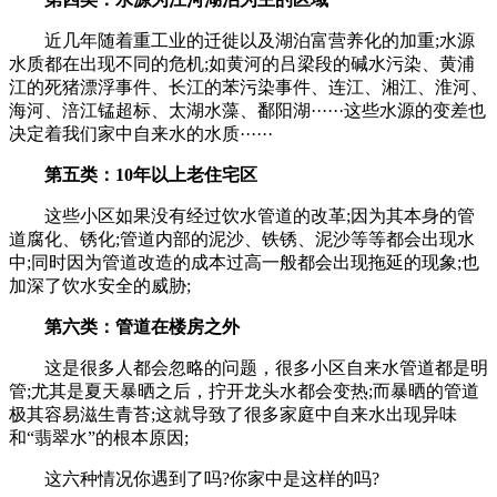
近几年随着重工业的迁徙以及湖泊富营养化的加重;水源
水质都在出现不同的危机;如黄河的吕梁段的碱水污染、黄浦
江的死猪漂浮事件、长江的苯污染事件、连江、湘江、淮河、
海河、涪江锰超标、太湖水藻、鄱阳湖······这些水源的变差也
决定着我们家中自来水的水质······
第五类：10年以上老住宅区
这些小区如果没有经过饮水管道的改革;因为其本身的管
道腐化、锈化;管道内部的泥沙、铁锈、泥沙等等都会出现水
中;同时因为管道改造的成本过高一般都会出现拖延的现象;也
加深了饮水安全的威胁;
第六类：管道在楼房之外
这是很多人都会忽略的问题，很多小区自来水管道都是明
管;尤其是夏天暴晒之后，拧开龙头水都会变热;而暴晒的管道
极其容易滋生青苔;这就导致了很多家庭中自来水出现异味
和“翡翠水”的根本原因;
这六种情况你遇到了吗?你家中是这样的吗?