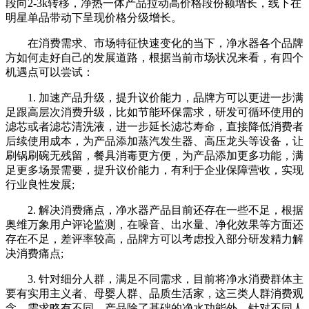
段向2-3k转移，净热一体产品拉动高价格段份额增长，线下在
明星单品带动下呈现价格分级增长。
在消费需求、市场特征快速变化的当下，净水器各个品牌
方如何走好自己的发展道路，根据当前市场状况来看，有四个
机遇点可以尝试：
1. 加速产品升级，提升议价能力，品牌方可以更进一步满
足跟高层次消费升级，比如节能环保需求，研发可循环使用的
滤芯或者滤芯清洗液，进一步延长滤芯寿命，直接降低消费者
后续使用成本，为产品添加蒸汽发生器、高压龙头等设备，让
刷锅刷碗无残留，餐具消毒更方便，为产品添加更多功能，满
足更多场景需要，提升议价能力，有利于企业保障营收，实现
行业良性发展;
2. 解决消费痛点，净水器产品目前还存在一些不足，根据
奥维万象用户评论监测，在噪音、出水量、净化效果等方面还
存在不足，差评率较高，品牌方可以考虑投入部分研发精力解
决消费痛点;
3. 针对细分人群，满足不同需求，目前将净水消费群体主
要有实用主义者、母婴人群、品质生活家，这三类人群消费观
念、需求略有不同，产品除了基础的净水功能外，针对不同人