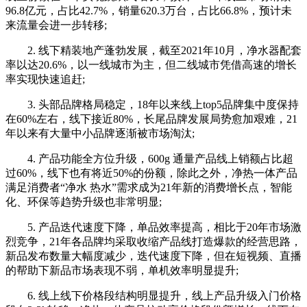
96.8亿元，占比42.7%，销量620.3万台，占比66.8%，预计未
来流量会进一步转移;
2. 线下精装地产蓬勃发展，截至2021年10月，净水器配套
率以达20.6%，以一线城市为主，但二线城市凭借高速的增长
率实现快速追赶;
3. 头部品牌格局稳定，18年以来线上top5品牌集中度保持
在60%左右，线下接近80%，长尾品牌发展局势愈加艰难，21
年以来有大量中小品牌逐渐被市场淘汰;
4. 产品功能全方位升级，600g 通量产品线上销额占比超
过60%，线下也有将近50%的份额，除此之外，净热一体产品
满足消费者“净水 热水”需求成为21年新的消费增长点，智能
化、环保等趋势升级也非常明显;
5. 产品迭代速度下降，单品效率提高，相比于20年市场激
烈竞争，21年各品牌均采取收缩产品线打造爆款的经营思路，
新品发布数量大幅度减少，迭代速度下降，但在短视频、直播
的帮助下新品市场表现不弱，单机效率明显提升;
6. 线上线下价格段结构明显提升，线上产品升级入门价格