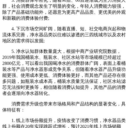
3. 消费群体年轻化，随着90后、00后逐渐成为主力消费人
群，社会消费观念发生了明显的变化，年轻人消费能力较强，
除了产品基础功能外，还愿意为更高产品品质、更优美的外观
和新颖的消费体验付费;
4. 下沉市场空间旷阔，随着直播、短、社交电商兴起和物
流体系完善，净水器品类以往难以渗透的三四线城市以及农村
地区的需求得以发掘;
5. 净水认知群体数量庞大，根据中商产业研究院数据，
2019年我国桶装水、瓶装水、社区水站等市场规模已经超过
2800亿元，可以看出我国喝净水的消费群体广阔，表面上看桶
装水等产品与净水器形成竞争关系，但随着净水器产品升级功
能更强、使用成本更低、消费体验更好，而其他产品还存在很
多问题，如瓶装水成本高，桶装水质量无法保证，社区水站滤
芯无法按时更换等，相信随着消费认知提升，其他产品的消费
者会逐渐向净水器转化。
消费需求升级也带来市场格局和产品结构的显著变化，具
体特征有：
1. 线上市场份额提升，疫情改变了消费习惯，净水器品类
线上份额在20年实现跳跃式增长，预计2021年线上市场销额