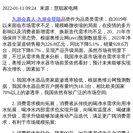
2022-01-11 09:24 来源：慧聪家电网
九游会真人-九游会登陆
品类作为品质类需求，自2019年
以来面临市场需求不足，规模略微收缩的局面，在疫情的多方
影响以及消费者新增需求、换新迭代需求均不足，20、21年市
场保持下滑态势。根据奥维云网(avc)预测数据显示，2021年净
水器全渠道销售额为226.8亿元，同比下降5.1%，销量928.6万
台，同比下降8.7%，呈现产品升级局面。虽然市场有明显下
滑，不过从需求角度来分析，我国净水器市场潜在需求非常广
泛，奥维云网对净水器市场前景依然看好，预计未来能够实现
再次增长，因素如下：
1. 我国净水器品类家庭渗透率较低，根据奥维云网预测数
据，我国净水器品类百户拥有量约为18.3台，相比欧美国家
70%以上的渗透率，我国依然有较广泛的市场空间;
2. 消费需求横向拓展，消费者从传统的喝净水需求向用净
水拓展，喝净水内部需求也实现升级，向喝有温度水、喝健康
水升级，需求升级能够加速推动产品迭代，满足更广阔消费需
求，有利于市场规模拓展;