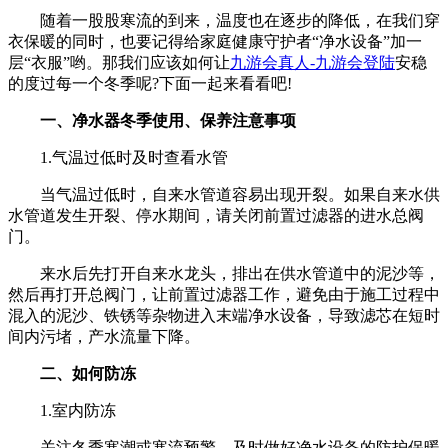
随着一股股寒流的到来，温度也在逐步的降低，在我们穿
衣保暖的同时，也要记得给家庭健康守护者“净水设备”加一
层“衣服”哟。那我们应该如何让
九游会真人-九游会登陆
安稳
的度过每一个冬季呢?下面一起来看看吧!
一、净水器冬季使用、保养注意事项
1.气温过低时及时查看水管
当气温过低时，自来水管道容易出现开裂。如果自来水供
水管道发生开裂、停水期间，请关闭前置过滤器的进水总阀
门。
来水后先打开自来水龙头，排出在供水管道中的泥沙等，
然后再打开总阀门，让前置过滤器工作，避免由于施工过程中
混入的泥沙、铁锈等杂物进入末端净水设备，导致滤芯在短时
间内污堵，产水流量下降。
二、如何防冻
1.室内防冻
关注冬季寒潮或寒流预警，及时做好净水设备的防护保暖