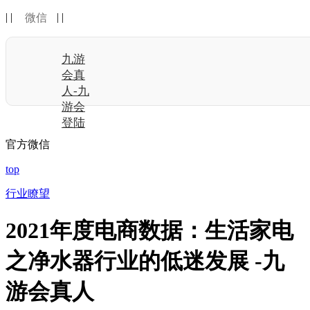
| |
| |
微信
九游
会真
人-九
游会
登陆
官方微信
top
行业瞭望
2021年度电商数据：生活家电
之净水器行业的低迷发展 -九
游会真人