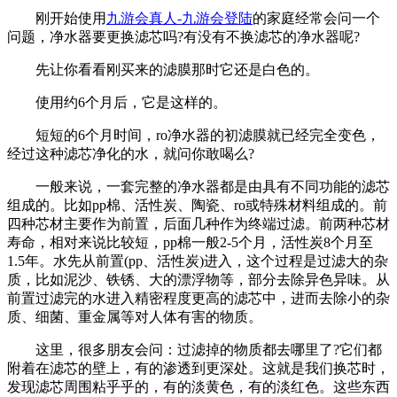
刚开始使用
九游会真人-九游会登陆
的家庭经常会问一个
问题，净水器要更换滤芯吗?有没有不换滤芯的净水器呢?
先让你看看刚买来的滤膜那时它还是白色的。
使用约6个月后，它是这样的。
短短的6个月时间，ro净水器的初滤膜就已经完全变色，
经过这种滤芯净化的水，就问你敢喝么?
一般来说，一套完整的净水器都是由具有不同功能的滤芯
组成的。比如pp棉、活性炭、陶瓷、ro或特殊材料组成的。前
四种芯材主要作为前置，后面几种作为终端过滤。前两种芯材
寿命，相对来说比较短，pp棉一般2-5个月，活性炭8个月至
1.5年。水先从前置(pp、活性炭)进入，这个过程是过滤大的杂
质，比如泥沙、铁锈、大的漂浮物等，部分去除异色异味。从
前置过滤完的水进入精密程度更高的滤芯中，进而去除小的杂
质、细菌、重金属等对人体有害的物质。
这里，很多朋友会问：过滤掉的物质都去哪里了?它们都
附着在滤芯的壁上，有的渗透到更深处。这就是我们换芯时，
发现滤芯周围粘乎乎的，有的淡黄色，有的淡红色。这些东西