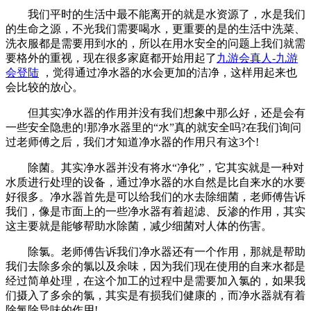
我们平时的生活中最不能离开的就是水资源了，水是我们
的生命之源，不光我们需要喝水，更重要的是的生活中洗菜、
洗衣服都是需要用到水的，所以在用水安全的问题上我们就需
要格外的重视，现在很多家庭都开始用起了
九游会真人-九游
会登陆
，觉得通过净水器的水会更加的洁净，这样用起来也
会比较的放心。
但其实净水器的作用并没有我们想象中那么好，还是会有
一些安全隐患的!那净水器里的“水”真的就安全吗?在我们询问
过老师傅之后，我们才知道净水器的作用只有这3个!
除菌。其实净水器并没有将水“净化”，它其实就是一种对
水质进行处理的设备，通过净水器的水自然是比自来水的水要
好很多。净水器首先是可以给我们的水去除细菌，老师傅告诉
我们，像是市面上的一些净水器有着超滤、反渗的作用，其实
这主要就是能够帮助水除菌，减少细菌对人体的伤害。
除氯。老师傅告诉我们净水器还有一个作用，那就是帮助
我们去除多余的氯以及余味，因为我们现在使用的自来水都是
经过简单处理，在这个加工的过程中是需要加入氯的，如果我
们摄入了多余的氯，其实是有损我们健康的，而净水器就有着
除氯除异味的作用!