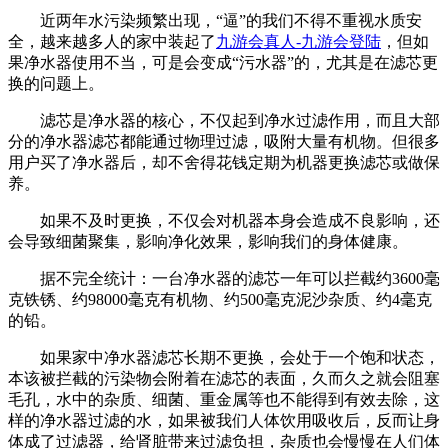
近两年水污染频繁出现，“逼”的我们不得不重视水质安
全，越来越多人的家中装起了
九游会真人-九游会登陆
，但如
果净水器使用不当，可是会变成“污水器”的，尤其是在滤芯更
换的问题上。
滤芯是净水器的核心，不仅起到净水过滤作用，而且大部
分的净水器滤芯都能通过物理过滤，吸附大量有机物。但很多
用户买了净水器后，却不舍得花钱定期为机器更换滤芯或做保
养。
如果不及时更换，不仅会对机器本身会造成不良影响，还
会导致细菌聚集，影响净化效果，影响我们的身体健康。
据不完全统计：一台净水器的滤芯一年可以拦截约3600毫
克铁锈、约98000毫克有机物、约500毫克泥沙杂质、约4毫克
的铅。
如果家中净水器滤芯长期不更换，会处于一个饱和状态，
本该被拦截的污染物会附着在滤芯的表面，久而久之就会阻塞
毛孔，水中的杂质、细菌、重金属等也不能得到有效去除，这
样的净水器过滤的水，如果被我们人体饮用吸收后，反而让身
体成了过滤器，给肾脏带来过滤负担，杂质也会慢慢在人们体