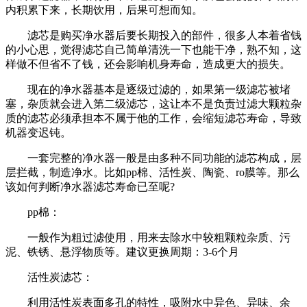
内积累下来，长期饮用，后果可想而知。
滤芯是购买净水器后要长期投入的部件，很多人本着省钱
的小心思，觉得滤芯自己简单清洗一下也能干净，熟不知，这
样做不但省不了钱，还会影响机身寿命，造成更大的损失。
现在的净水器基本是逐级过滤的，如果第一级滤芯被堵
塞，杂质就会进入第二级滤芯，这让本不是负责过滤大颗粒杂
质的滤芯必须承担本不属于他的工作，会缩短滤芯寿命，导致
机器变迟钝。
一套完整的净水器一般是由多种不同功能的滤芯构成，层
层拦截，制造净水。比如pp棉、活性炭、陶瓷、ro膜等。那么
该如何判断净水器滤芯寿命已至呢?
pp棉：
一般作为粗过滤使用，用来去除水中较粗颗粒杂质、污
泥、铁锈、悬浮物质等。建议更换周期：3-6个月
活性炭滤芯：
利用活性炭表面多孔的特性，吸附水中异色、异味、余