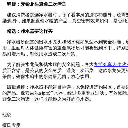
释疑：无铅龙头避免二次污染
建议消费者挑选净水器时，除了看本身的滤芯功能外，还需要
染;此外，如果配置储水罐的产品，真空密封效果如何，是否
精选：净水器要这样买
净水器所配置的出水水龙头和储水罐如果达不到安全标准，容
用，里面对人体健康有害的重金属物质可能析出到水中，特别
易附着污垢，对饮用水造成二次污染。
为了解决水龙头和储水罐的安全问题，各大
九游会真人-九游
质不含铅，是公认的安全材质，避免二次污染，这款水龙头更经过sgs
杀菌，确保水箱中的水健康无菌，放心饮用。
编辑点评：净水器不能盲目挑选，以免掉进选购误区，首要还
的产品。像安吉尔a4pro净水器，经过多重专业过滤，有效
避免二次污染，这样才能称之为好的净水器。
他说
摄氏零度