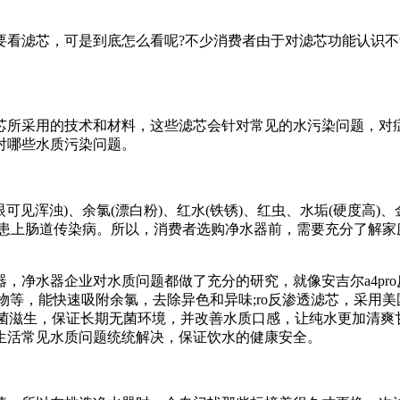
看滤芯，可是到底怎么看呢?不少消费者由于对滤芯功能认识不
所采用的技术和材料，这些滤芯会针对常见的水污染问题，对
对哪些水质污染问题。
可见浑浊)、余氯(漂白粉)、红水(铁锈)、红虫、水垢(硬度高
人患上肠道传染病。所以，消费者选购净水器前，需要充分了解家
器企业对水质问题都做了充分的研究，就像安吉尔a4pro反渗透净
物等，能快速吸附余氯，去除异色和异味;ro反渗透滤芯，采用美
菌滋生，保证长期无菌环境，并改善水质口感，让纯水更加清爽甘甜;
生活常见水质问题统统解决，保证饮水的健康安全。