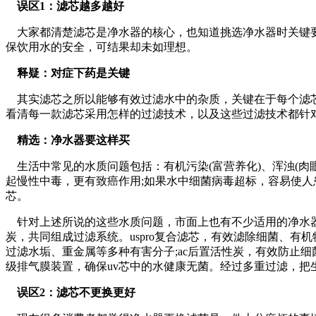
误区1：滤芯越多越好
大家都清楚滤芯是净水器的核心，也知道挑选净水器时关键要
保饮用水的安全，可结果却未如理想。
释疑：对症下药是关键
其实滤芯之所以能够有效过滤水中的杂质，关键在于每个滤芯
看清每一款滤芯采用怎样的过滤技术，以及这些过滤技术都针
精选：净水器要这样买
生活中常见的水质问题包括：有机污染(富营养化)、浑浊(肉眼
起慢性中毒，更有致癌作用;如果水中细菌病毒超标，容易使
芯。
针对上述所说的这些水质问题，市面上也有不少适用的净水器，净水
炭，共同组成过滤系统。uspro复合滤芯，有效滤除细菌、有机
过滤水垢、重金属等多种有害分子;ac后置活性炭，有效防止细
级排气膜装置，确保uv芯中的水健康无菌。经过多重过滤，把
误区2：滤芯不更换更好