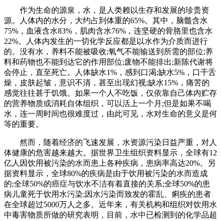
作为生命的源泉，水，是人类赖以生存和发展的珍贵资
源。人体内的水分，大约占到体重的65%。其中，脑髓含水
75%，血液含水83%，肌肉含水76%，连坚硬的骨胳里也含水
22%。人体内发生的一切化学反应都是以水作为介质而进行
的。没有水，养料不能被吸收;氧气不能输送到所需的部位;养
料和药物也不能到达它的作用部位;废物不能排出;新陈代谢将
会停止，直至死亡。人体缺水1%，感到口渴;缺水5%，口干舌
燥，皮肤起皱，意识不清，甚至出现幻视;缺水15%，痛苦的
感觉往往甚于饥饿。如果一个人不吃饭，仅依靠自己体内贮存
的营养物质或消耗自体组织，可以活上一个月;但是如果不喝
水，连一周时间也很难度过，由此可见，水对生命的意义是何
等的重要。
然而，随着经济的飞速发展，水资源污染日益严重，对人
体健康的危害越来越大。据世界卫生组织资料显示，全球有12
亿人因饮用被污染的水而患上各种疾病，患病率高达20%。另
据资料显示，全球80%的疾病是由于饮用被污染的水而造成
的;全球50%的癌症与饮水不洁有着直接的关系;全球50%的患
病儿童死于饮用水污染;因水污染而致发的霍乱、痢疾的患者
在全球超过5000万人之多。近年来，有关机构和组织对饮用水
中毒害物质所做的研究表明，目前，水中已检测到的化学品超