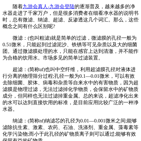
随着
九游会真人-九游会登陆
的逐渐普及，越来越多的净
水器走进了千家万户，但是很多消费者在细看净水器的说明书
时，总有微滤、纳滤、超滤、反渗透这几个词汇。那么，这些
概念之间有什么区别呢?
微滤：(也叫粗滤)就是简单的过滤，微滤膜的孔径一般为
0.51微米，只能起到过滤泥沙、铁锈等可见杂质以及大的细菌
团。通过微滤膜处理的水，只能在感官上达到清澈，并不能作
为合格的饮用水。市场多见的简单过滤装置。
超滤：(简称uf)也叫中空纤维，利用超滤膜孔径对液体进
行分离的物理筛分过程;孔径一般为0.1—0.01微米，可以有效
去除细菌、胶体、病毒和杂质等自来水中的有害物质，因为超
滤膜是物理过滤，无法过滤掉化学物质，会保留水中的矿物质
成分，但同样也无法过滤掉重金属。总的来说，超滤净化出来
的水可以达到直接饮用的标准，是目前应用比较广泛的一种净
水器。
纳滤：(简称nf)纳滤芯的孔径为0.01—0.001微米之间;能够
滤除抗生素、激素、农药、石油、洗涤剂、重金属、藻毒素等
化学污染物;而小于此孔径的矿物质离子则可以通过;能够有效
保留有益的矿物质。