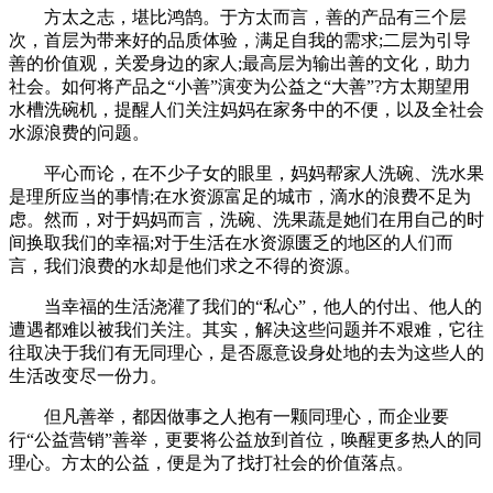
方太之志，堪比鸿鹄。于方太而言，善的产品有三个层
次，首层为带来好的品质体验，满足自我的需求;二层为引导
善的价值观，关爱身边的家人;最高层为输出善的文化，助力
社会。如何将产品之“小善”演变为公益之“大善”?方太期望用
水槽洗碗机，提醒人们关注妈妈在家务中的不便，以及全社会
水源浪费的问题。
平心而论，在不少子女的眼里，妈妈帮家人洗碗、洗水果
是理所应当的事情;在水资源富足的城市，滴水的浪费不足为
虑。然而，对于妈妈而言，洗碗、洗果蔬是她们在用自己的时
间换取我们的幸福;对于生活在水资源匮乏的地区的人们而
言，我们浪费的水却是他们求之不得的资源。
当幸福的生活浇灌了我们的“私心”，他人的付出、他人的
遭遇都难以被我们关注。其实，解决这些问题并不艰难，它往
往取决于我们有无同理心，是否愿意设身处地的去为这些人的
生活改变尽一份力。
但凡善举，都因做事之人抱有一颗同理心，而企业要
行“公益营销”善举，更要将公益放到首位，唤醒更多热人的同
理心。方太的公益，便是为了找打社会的价值落点。