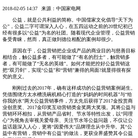
2018-02-05 14:37 来源：中国家电网
公益，就是公共利益的简称。中国儒家文化倡导“天下为
公”，公益二字可谓深入人心，在五四运动之前的20世纪初已
经有很多以“公益”为名的社团。随着现代企业管理，公益营销
备受青睐，然而，真正做到德位相配的案例却很少。
原因在于，公益营销把企业或产品的商业目的与慈善目标
相结合，触公益多者，有可能做了“有名的烈士”，触营销多
者，有可能做了“无名的英雄”。如何才能把控好公益营销这
把“双刃剑”，实现“公益”和“营销”兼得的局面?就显得很有探
究的意义。
刚刚过去的2017年，确有这样成功的公益营销案例诞生。
凭借围绕方太水槽洗碗机精心打造的“妈妈的时间机器”与“给
你我的水”两大公益营销事件，方太先后获得了2017金投赏商
业创意奖、2017金印奖互动营销类金奖两大奖项。其将公益与
营销环环相扣，从营销产品省时、节水等特性出发，以“同理
心”为视角去审视关爱母亲、关注节水等公益问题，不仅让公
益话题深入人心，更将“因爱伟大”品牌理念从中升华。其“公
益中有营销，营销中有公益”的做法，更获业界盛赞其令公益