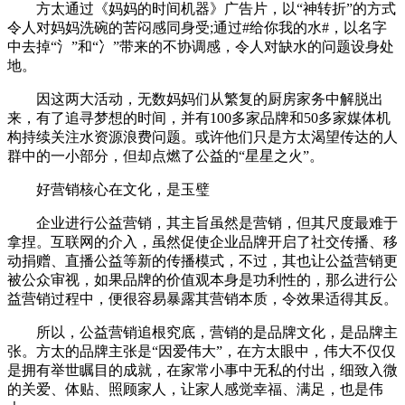
方太通过《妈妈的时间机器》广告片，以“神转折”的方式
令人对妈妈洗碗的苦闷感同身受;通过#给你我的水#，以名字
中去掉“氵”和“冫”带来的不协调感，令人对缺水的问题设身处
地。
因这两大活动，无数妈妈们从繁复的厨房家务中解脱出
来，有了追寻梦想的时间，并有100多家品牌和50多家媒体机
构持续关注水资源浪费问题。或许他们只是方太渴望传达的人
群中的一小部分，但却点燃了公益的“星星之火”。
好营销核心在文化，是玉璧
企业进行公益营销，其主旨虽然是营销，但其尺度最难于
拿捏。互联网的介入，虽然促使企业品牌开启了社交传播、移
动捐赠、直播公益等新的传播模式，不过，其也让公益营销更
被公众审视，如果品牌的价值观本身是功利性的，那么进行公
益营销过程中，便很容易暴露其营销本质，令效果适得其反。
所以，公益营销追根究底，营销的是品牌文化，是品牌主
张。方太的品牌主张是“因爱伟大”，在方太眼中，伟大不仅仅
是拥有举世瞩目的成就，在家常小事中无私的付出，细致入微
的关爱、体贴、照顾家人，让家人感觉幸福、满足，也是伟