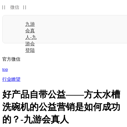
| |
| |
微信
九游
会真
人-九
游会
登陆
官方微信
top
行业瞭望
好产品自带公益——方太水槽
洗碗机的公益营销是如何成功
的？-九游会真人