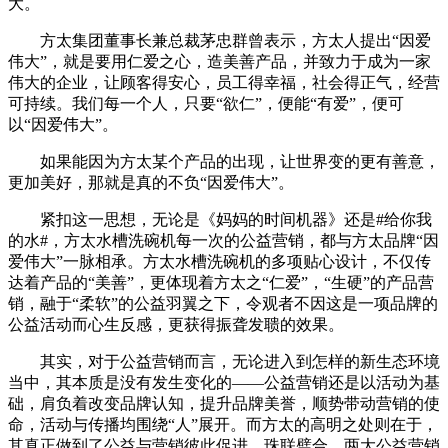
大。
方太集团董事长兼总裁茅忠群曾表示，方太人提出“因爱
伟大”，就是要用仁爱之心，造美善产品，并致力于成为一家
伟大的企业，让顾客得安心，员工得幸福，社会得正气，经营
可持续。我们每一个人，只要“欲仁”，便能“有爱”，便可
以“因爱伟大”。
如果能因为方太某个产品的出现，让世界变的更有善意，
更加美好，那就是真的不负“因爱伟大”。
紧扣这一思想，无论是《妈妈的时间机器》还是#给你我
的水#，方太水槽洗碗机每一次的公益营销，都与方太品牌“因
爱伟大”一脉相承。方太水槽洗碗机的多项贴心设计，不仅传
达着产品的“美善”，更体现着方太之“仁爱”，“生硬”的产品营
销，融于“柔软”的公益羽翼之下，令观者不因这是一项品牌的
公益活动而心生反感，更获得振聋发聩的效果。
其实，对于公益营销而言，无论进入到怎样的新生态环境
当中，其本质是没有发生变化的——公益营销还是以活动为基
础，肩负着改变品牌认知，提升品牌美誉，顺势带动营销的使
命，活动与传播均围绕“人”展开。而方太的高明之处则在于，
其真正做到了公益与营销彼此促进，珠联璧合。两大公益营销