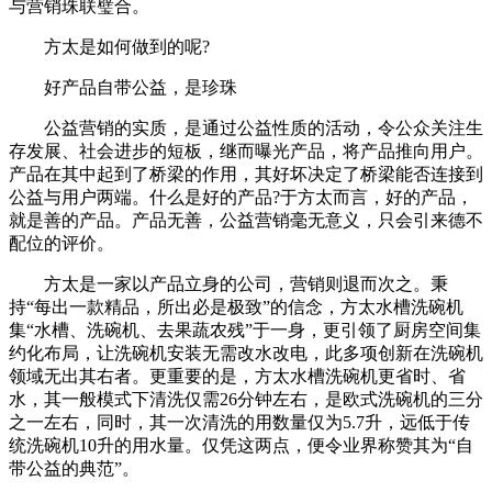
与营销珠联璧合。
方太是如何做到的呢?
好产品自带公益，是珍珠
公益营销的实质，是通过公益性质的活动，令公众关注生
存发展、社会进步的短板，继而曝光产品，将产品推向用户。
产品在其中起到了桥梁的作用，其好坏决定了桥梁能否连接到
公益与用户两端。什么是好的产品?于方太而言，好的产品，
就是善的产品。产品无善，公益营销毫无意义，只会引来德不
配位的评价。
方太是一家以产品立身的公司，营销则退而次之。秉
持“每出一款精品，所出必是极致”的信念，方太水槽洗碗机
集“水槽、洗碗机、去果蔬农残”于一身，更引领了厨房空间集
约化布局，让洗碗机安装无需改水改电，此多项创新在洗碗机
领域无出其右者。更重要的是，方太水槽洗碗机更省时、省
水，其一般模式下清洗仅需26分钟左右，是欧式洗碗机的三分
之一左右，同时，其一次清洗的用数量仅为5.7升，远低于传
统洗碗机10升的用水量。仅凭这两点，便令业界称赞其为“自
带公益的典范”。