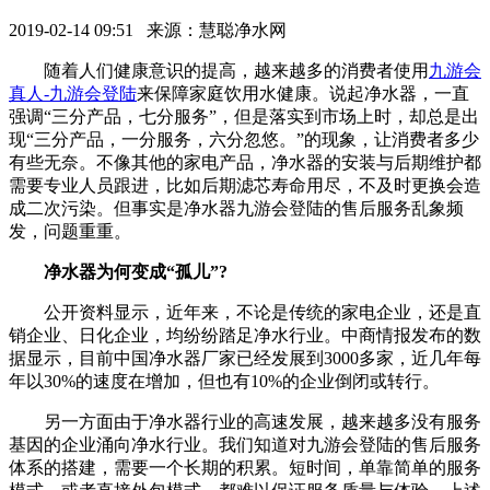
2019-02-14 09:51 来源：慧聪净水网
随着人们健康意识的提高，越来越多的消费者使用
九游会
真人-九游会登陆
来保障家庭饮用水健康。说起净水器，一直
强调“三分产品，七分服务”，但是落实到市场上时，却总是出
现“三分产品，一分服务，六分忽悠。”的现象，让消费者多少
有些无奈。不像其他的家电产品，净水器的安装与后期维护都
需要专业人员跟进，比如后期滤芯寿命用尽，不及时更换会造
成二次污染。但事实是净水器九游会登陆的售后服务乱象频
发，问题重重。
净水器为何变成“孤儿”?
公开资料显示，近年来，不论是传统的家电企业，还是直
销企业、日化企业，均纷纷踏足净水行业。中商情报发布的数
据显示，目前中国净水器厂家已经发展到3000多家，近几年每
年以30%的速度在增加，但也有10%的企业倒闭或转行。
另一方面由于净水器行业的高速发展，越来越多没有服务
基因的企业涌向净水行业。我们知道对九游会登陆的售后服务
体系的搭建，需要一个长期的积累。短时间，单靠简单的服务