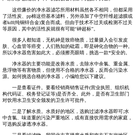
这些廉价的净水器滤芯所用材料虽然各不相同，但都采用
了活性炭、pp棉这些基本滤料，另外添加了中空纤维超滤膜或
者kdf(纯铜锌合金)复合而成。但由于技术不过关或检测不过关
等原因，其中的活性炭就很有可能“砷超标”。
很多人都知道，无机砷是致癌物质，过量摄入会引发皮
肤、心血管等癌变，人们熟知的砒霜，即是砷化合物的一种。
所以净水器危害如此大，必须擦亮眼睛，挑选一款*安全的。
净水器的主要功能是改善水质，去除水中余氯、重金属、
悬浮物等有害物质，但使用不合格的净水器，反而会污染水
源。如何挑选合格的净水器，小编给您以下建议。
一是查看证件。要看经销商销售证件(营业执照、组织机
构代码证、税务登记证等)是否齐全。此外，是否有卫生部门
对饮用水卫生安全颁发的卫生许可批件。
二是了解水质。水质好的地区，选购过滤净水器即可;水
中含氯、味道重的污染严重地区，或有直接饮用需求的家庭，
可选购反渗透净水器。