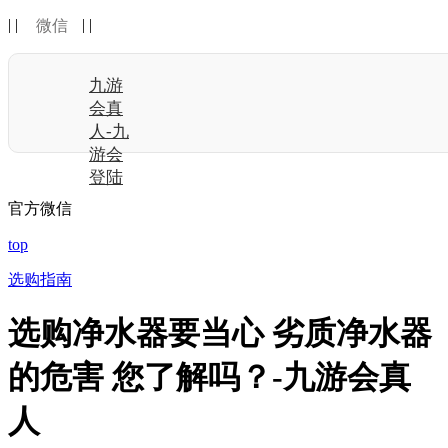
| |
| |
微信
九游
会真
人-九
游会
登陆
官方微信
top
选购指南
选购净水器要当心 劣质净水器
的危害 您了解吗？-九游会真
人