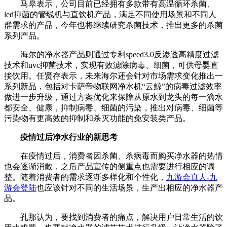
马皋表示，公司目前已经拥有多款带有高温循环杀菌、
led抑菌的管线机与直饮机产品，满足不同使用场景和不同人
群需求的产品，今年也将继续研究杀菌技术，推出更多的杀菌
系列产品。
海尔的净水器产品则通过专利speed3.0反渗透高精度过滤
技术和uvc抑菌技术，实现有效滤除病毒、细菌，可供母婴直
接饮用。任贤存表示，未来海尔还会针对市场需求变化推出一
系列新品，包括对卡萨帝物联网净水机“云鲸”的病毒过滤效率
做进一步升级，通过方案优化来保障从原水到龙头的每一滴水
都安全、健康，抑制病毒、细菌的污染，推出对病毒、细菌等
污染物有更高效的抑制和杀灭功能的免安装类产品。
疫情过后净水行业的新思考
在疫情过后，消费者因杀菌、杀病毒而购买净水器的热情
也会逐渐消散，之后产品宣传的侧重点也需要进行相应的调
整。随着消费者的需求逐渐多样化和个性化，
九游会真人-九
游会登陆
也应该针对不同的生活场景，生产出相应的净水器产
品。
孔那认为，要找到消费者的痛点，解决用户日常生活的饮