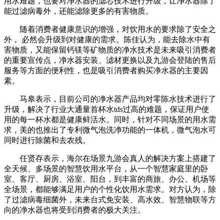
用水难题，也要对净水器的滤芯技术进行升级，让净水器除了
能过滤病毒外，还能滤除更多的有害物质。
随着消费者健康意识的增强，对饮用水的要求除了安全之
外， 必然会升级到对健康的需求。陈佳认为，能去除水中有
害物质，又能保留钙镁等矿物质的净水技术是未来吸引消费者
的重要宣传点，净水器安装、滤材更换以及九游会登陆的售后
服务等方面的便利性，也是吸引消费者购买净水器的主要因
素。
马皋表示，目前公司的净水器产品均对零陈水技术进行了
升级，解决了行业大通量首杯水tds过高的难题，保证用户使
用的每一杯水都是健康鲜活水。同时，针对不同场景的用水需
求，美的也推出了专利微气泡洗净功能的一体机，微气泡水可
同时进行除菌和去农残。
任贤存表示，海尔在场景九游会真人的解决方案上搭建了
全天候、多场景的智慧饮用水平台，从一个智慧家庭里的卧
室、客厅、厨房、浴室、阳台，到丰富的商旅、办公、机场等
全场景，都能够满足用户的个性化饮用水需求。对方认为，除
了过滤病毒细菌外，未来台式免安装、高水效、智慧物联等方
向的净水器也将受到消费者的极大关注。