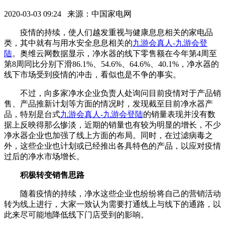
2020-03-03 09:24 来源：中国家电网
疫情的持续，使人们越发重视与健康息息相关的家电品
类，其中就有与用水安全息息相关的
九游会真人-九游会登
陆
。奥维云网数据显示，净水器的线下零售额在今年第4周至
第8周同比分别下滑86.1%、54.6%、64.6%、40.1%，净水器的
线下市场受到疫情的冲击，看似也是不争的事实。
不过，向多家净水企业负责人处询问目前疫情对于产品销
售、产品推新计划等方面的情况时，发现截至目前净水器产
品，特别是台式
九游会真人-九游会登陆
的销量表现并没有数
据上反映得那么惨淡，近期的销量也有较为明显的增长，不少
净水器企业也加强了线上方面的布局。同时，在过滤病毒之
外，这些企业也计划或已经推出各具特色的产品，以应对疫情
过后的净水市场增长。
积极转变销售思路
随着疫情的持续，净水这些企业也纷纷将自己的营销活动
转为线上进行，大家一致认为需要打通线上与线下的通路，以
此来尽可能地降低线下门店受到的影响。