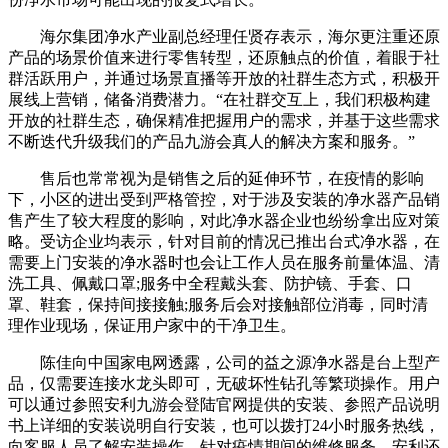
海尔集团净水产业副总经理任贤存表示，海尔更注重还原
产品的场景价值来进行零售转型，还原触点的价值，着眼于社
群活跃用户，并通过场景直播等开放的社群生态方式，积极开
展线上营销，储备消费潜力。“在社群交互上，我们积极构建
开放的社群生态，确保精准把握用户的需求，并基于这些需求
不断迭代升级我们的产品九游会真人的解决方案和服务。”
售后也常常视为是销售之后的延伸环节，在疫情的影响
下，小区的进出受到严格管控，对于涉及安装的净水器产品销
售产生了较大程度的影响，对此净水器企业也纷纷拿出应对策
略。受访企业均表示，针对目前的情况已推出台式净水器，在
需要上门安装的净水器时也会让工作人员在服务前量体温、清
洗工具、佩戴口罩;服务中全程戴头套、防护镜、手套、口
罩、鞋套，保持间接接触;服务后会对接触部位消毒，同时清
理作业现场，保证用户家中的干净卫生。
陈佳向中国家电网透露，公司的益之源净水器是台上型产
品，仅需要连接水龙头即可，无破坏性钻孔等繁琐操作。用户
可以通过参照安利九游会登陆官网提供的安装、参照产品说明
书上详细的安装说明自行安装，也可以拨打24小时服务热线，
向客服人员了解安装操作。针对疫情期间的维修服务，安利还