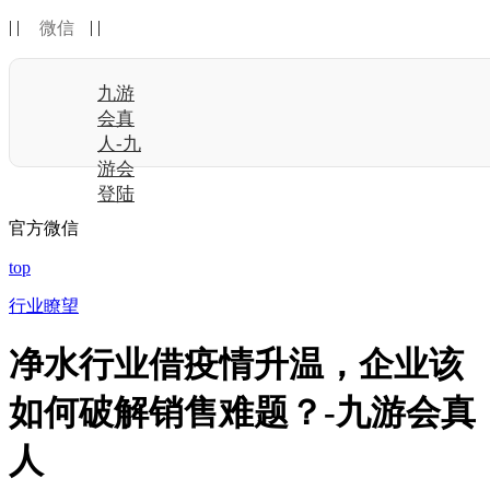
| |
| |
微信
九游
会真
人-九
游会
登陆
官方微信
top
行业瞭望
净水行业借疫情升温，企业该
如何破解销售难题？-九游会真
人