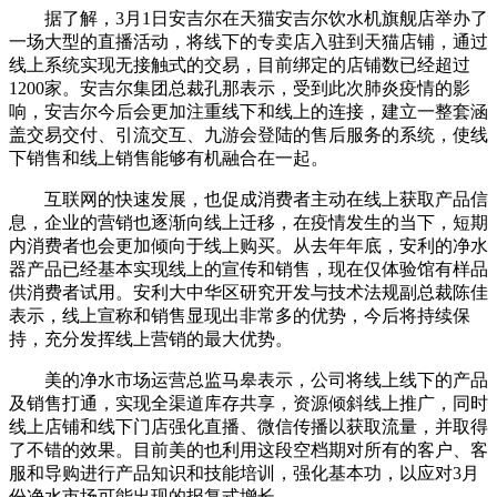
据了解，3月1日安吉尔在天猫安吉尔饮水机旗舰店举办了
一场大型的直播活动，将线下的专卖店入驻到天猫店铺，通过
线上系统实现无接触式的交易，目前绑定的店铺数已经超过
1200家。安吉尔集团总裁孔那表示，受到此次肺炎疫情的影
响，安吉尔今后会更加注重线下和线上的连接，建立一整套涵
盖交易交付、引流交互、九游会登陆的售后服务的系统，使线
下销售和线上销售能够有机融合在一起。
互联网的快速发展，也促成消费者主动在线上获取产品信
息，企业的营销也逐渐向线上迁移，在疫情发生的当下，短期
内消费者也会更加倾向于线上购买。从去年年底，安利的净水
器产品已经基本实现线上的宣传和销售，现在仅体验馆有样品
供消费者试用。安利大中华区研究开发与技术法规副总裁陈佳
表示，线上宣称和销售显现出非常多的优势，今后将持续保
持，充分发挥线上营销的最大优势。
美的净水市场运营总监马皋表示，公司将线上线下的产品
及销售打通，实现全渠道库存共享，资源倾斜线上推广，同时
线上店铺和线下门店强化直播、微信传播以获取流量，并取得
了不错的效果。目前美的也利用这段空档期对所有的客户、客
服和导购进行产品知识和技能培训，强化基本功，以应对3月
份净水市场可能出现的报复式增长。