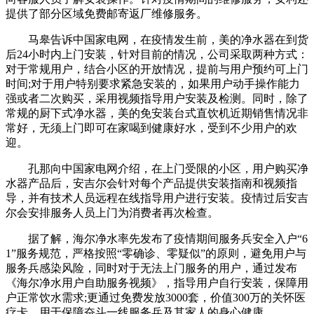
提供了部分区域免费邮寄返厂维修服务。
马皋告诉中国家电网，在疫情发生前，美的净水器在到货
后24小时内上门安装，针对目前的情况，公司采取两种方式：
对于常规用户，结合小区的开放情况，提前与用户预约可上门
时间;对于用户特别要求紧急安装的，如果用户动手操作能力
强或者二次购买，采用视频指导用户安装及检测。同时，除了
常规的厨下式净水器，美的免安装台式直饮机近期销售情况非
常好，无须上门即可在家喝到健康好水，受到不少用户的欢
迎。
孔那向中国家电网介绍，在上门受限的小区，用户购买净
水器产品后，安吉尔会针对每个产品提供安装指南和视频指
导，并有技术人员远程在线指导用户进行安装。疫情过后安吉
尔会安排服务人员上门为消费者再次检查。
据了解，海尔净水率先发布了疫情期间服务兵安全入户“6
1”服务规范，严格按照“零确诊、零疑似”的原则，避免用户与
服务兵感染风险，同时对于无法上门服务的用户，通过发布
《海尔净水用户自助服务视频》，指导用户自行安装，保障用
户正常饮水需求;更通过免费发放3000套，价值300万的关怀医
疗卡，用于保障奋斗一线服务兵及其家人的身心健康。