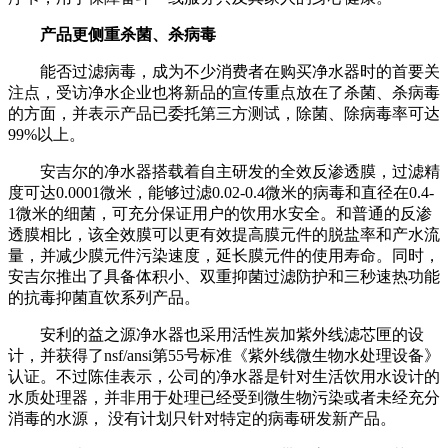
产品更侧重杀菌、杀病毒
能否过滤病毒，成为不少消费者在购买净水器时的首要关
注点，受访净水企业也将新品的宣传重点放在了杀菌、杀病毒
的方面，并表示产品已委托第三方测试，除菌、除病毒率可达
99%以上。
安吉尔的净水器搭载着自主研发的全效反渗透膜，过滤精
度可达0.0001微米，能够过滤0.02-0.4微米的病毒和直径在0.4-
1微米的细菌，可充分保证用户的饮用水安全。和普通的反渗
透膜相比，该全效膜可以更有效提高膜元件的脱盐率和产水流
量，并减少膜元件污染速度，延长膜元件的使用寿命。同时，
安吉尔推出了具备体积小、双重抑菌过滤防护和三秒速热功能
的抗毒抑菌直饮系列产品。
安利的益之源净水器也采用活性炭加紫外线滤芯匣的设
计，并获得了nsf/ansi第55号标准《紫外线微生物水处理设备》
认证。不过陈佳表示，公司的净水器是针对生活饮用水设计的
水质处理器，并非用于处理已经受到微生物污染或者未经充分
消毒的水源， 没有计划只针对特定的病毒研发新产品。