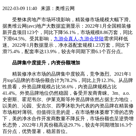
2022-03-09 11:40 来源：奥维云网
受整体房地产市场环境影响，精装修市场规模大幅下滑。
据奥维云网(avc)地产大数据监测显示：2022年1月全国精装修
新开盘项目123个，同比下降56.1%，市场规模8.86万套，同比
下滑64.5%。受其影响，
九游会真人-九游会登陆
需求同样低
迷。2022年1月数据显示，净水器配套规模1.23万套，同比下
滑75.4%，配套率达13.9%，较去年同期下滑6.1个百分点。
品牌集中度提升，内资份额增加
精装修净水市场的品牌集中度较高，竞争激烈。2021年1
月top5品牌的市场份额合计为78.2%，同比上升12.3%。从品牌
性质看，外资品牌规模占比58.6%，内资品牌规模占比
41.4%。外资品牌地位仍然稳固，备受开发商青睐。3m、a.o.
史密斯、霍尼韦尔、伊莱克斯等外资品牌依然占据主力地位，
以美的、沁园、安吉尔、四季沐歌为代表的内资品牌在精装修
市场相对薄弱。但值得注意的是，在市场整体萎靡下滑的态势
下，美的净水合作开发商数量不降反升，市场份额也呈逆势增
长态势，2022年1月其份额高达29.7%，较去年同期增加16.3个
百分点，优势显著，稳居首位。