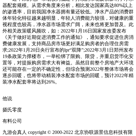
器配套规模。从需求角度来分析，相比发达国家高达80%以上
的渗透率，目前我国净水器拥有量还较低。净水产品的消费群
体年轻化特征越来越明显，年轻人消费能力较强，对健康的重
视程度也较高，净水器市场需求广阔，未来也将更加普及。此
外相关政策暖风频吹，如：2022年1月16日国家发改委发布
《关于做好近期促进消费工作的通知》，通知要求促进住房消
费健康发展，支持商品房市场更好满足购房者的合理住房需
求;2022年1月20日央行宣布的lpr“双降”;2022年3月1日郑州发布
19条政策力撑楼市，一举松绑了限购、限贷，并重启货币化安
置等，对提振购房需求大有裨益。虽然目前整个房地产大环境
还可能存在一定的不确定性，但综合预测2022年整体市场将会
逐步回暖，也将带动精装净水配套市场的回暖，预计2022年精
装净水配套率将达到26%。
他说
摄氏零度
有料公司
九游会真人 copyright © 2000-2022 北京协联源景信息科技有限