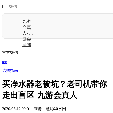
| |
| |
微信
九游
会真
人-九
游会
登陆
官方微信
top
选购指南
买净水器老被坑？老司机带你
走出盲区-九游会真人
2020-03-12 09:01 来源：慧聪净水网