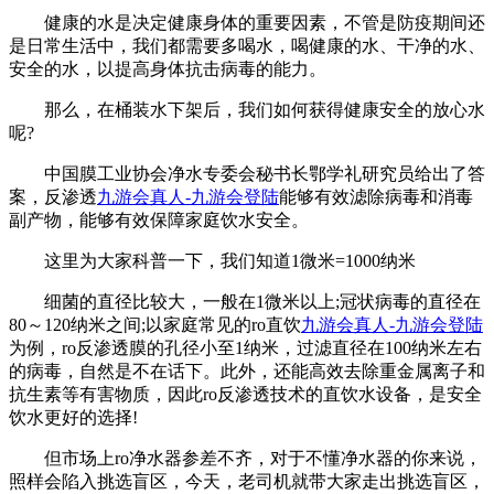
健康的水是决定健康身体的重要因素，不管是防疫期间还
是日常生活中，我们都需要多喝水，喝健康的水、干净的水、
安全的水，以提高身体抗击病毒的能力。
那么，在桶装水下架后，我们如何获得健康安全的放心水
呢?
中国膜工业协会净水专委会秘书长鄂学礼研究员给出了答
案，反渗透
九游会真人-九游会登陆
能够有效滤除病毒和消毒
副产物，能够有效保障家庭饮水安全。
这里为大家科普一下，我们知道1微米=1000纳米
细菌的直径比较大，一般在1微米以上;冠状病毒的直径在
80～120纳米之间;以家庭常见的ro直饮
九游会真人-九游会登陆
为例，ro反渗透膜的孔径小至1纳米，过滤直径在100纳米左右
的病毒，自然是不在话下。此外，还能高效去除重金属离子和
抗生素等有害物质，因此ro反渗透技术的直饮水设备，是安全
饮水更好的选择!
但市场上ro净水器参差不齐，对于不懂净水器的你来说，
照样会陷入挑选盲区，今天，老司机就带大家走出挑选盲区，