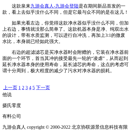
这款泉来
九游会真人-九游会登陆
是在期间新品首发的一
款，看上去似乎没什么不同，但是它最与众不同的是在这儿！
如果光看左边，你觉得这款净水器似乎没什么不同，但加
上右边，事情就没那么简单了。这款机器本身是净、纯双出水
的设计，带有水质监测，可以进行自冲洗，再加上3:1的微废
水比，本身就已经如此强大。
右边的超滤滤芯是买净水器时会附赠的，它装在净水器前
面的一个环节，首当其冲的接受最先一轮的“凌虐”，从而起到
延长净水器本身的使用寿命，延长滤芯的寿命，这点的考虑可
谓十分周到，极大程度的减少了污水对净水器的损耗。
上一页
1
2
3
4
5
下一页
他说
摄氏零度
有料公司
九游会真人 copyright © 2000-2022 北京协联源景信息科技有限