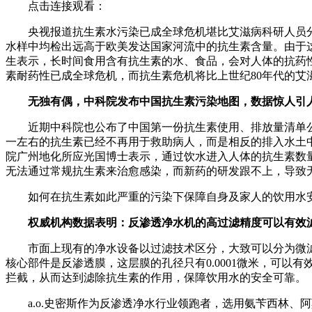
点击连接观看：
央视报道抗生素水污染已成全球危机堪比艾滋病科研人员分
水样中均检出远高于欧美发达国家河流中的抗生素含量。由于
生表示，长时间食用含有抗生素的水、食品，会对人体的抗药
素耐药性已成全球危机，而抗生素危机将比上世纪80年代的艾
无独有偶，中科院发布中国抗生素污染地图，数据惊人引
近期中科院也公布了中国第一份抗生素使用、排放量清单公布，
一左右的抗生素已经不再用于救助病人，而是相反的排入水土
院广州地化所应光国博士表示，通过饮水进入人体的抗生素数
无法通过常规抗生素来治愈感染，而新药的研发跟不上，导致
如何在抗生素如此严重的污染下保障自身及家人的饮用水安
权威机构数据表明：反渗透净水机的高过滤精度可以有效
市面上现有的净水设备以过滤技术区分，大致可以分为微滤
核心部件是反渗透膜，这层膜的孔径只有0.0001微米，可以有
拦截，从而达到滤除抗生素的作用，保障饮用水的安全可靠。
a.o.史密斯作为反渗透净水行业领跑者，选用氨苄西林、阿