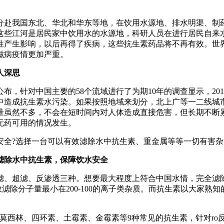
赴我国东北、华北和华东等地，在饮用水源地、排水明渠、制药
这些江河是居民家中饮用水的水源地，科研人员在进行居民自来
性产生影响，以后再得了疾病，这些抗生素药品将不再有效。世
滋病疫情更加严重。
人深思
针对中国主要的58个流域进行了为期10年的调查显示，2013
中造成抗生素水污染。如果按照地域来划分，北上广等一二线城市
量虽然不多，不会在短时间内对人体造成直接危害，但长期不断
无药可用的情况发生。
全?选择一台可以有效滤除水中抗生素、重金属等等一切有害杂
滤除水中抗生素，保障饮水安全
、超滤、反渗透三种。想要最大程度上符合中国水情，完全滤除
效滤除分子量最小在200-100的离子类杂质。而抗生素以大家熟
莫西林、四环素、土霉素、金霉素等9种常见的抗生素，针对ro反