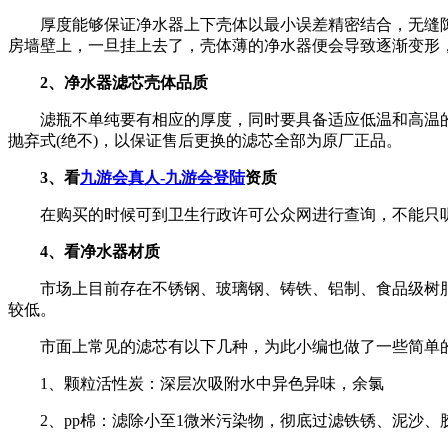
厚度能够保证净水器上下壳体以最小误差精密结合，无缝隙
房墙壁上，一旦挂上去了，壳体薄的净水器便会导致逐渐变形
2、净水器滤芯壳体品质
滤瓶不单纯要有相应的厚度，同时要具备适应低温和高温的
抛弃式(绝不)，以保证售后更换的滤芯全部为原厂正品。
3、看
九游会真人-九游会登陆
资质
在购买的时候可到卫生行政许可公众网进行查询，不能只听
4、看净水器材质
市场上目前存在不锈钢、玻璃钢、铸铁、铝制、食品级树脂或
较低。
市面上常见的滤芯有以下几种，为此小编也做了一些简单的
1、颗粒活性炭：深层次吸附水中异色异味，余氯
2、pp棉：滤除小至1微米污染物，彻底过滤铁锈、泥沙、