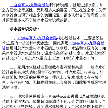
九游会真人-九游会登陆
我们都知道，就是过滤水质，加
之方便快捷等属性，受到很多人的喜爱，不过在这之余，关于
净水器也出现了相当多的负面报道，很多人都交了智商税，究
其原因很多人不了解净水器常识惹的祸。
净水器常识分析：
一、
九游会真人-九游会登陆
核心过滤技术，主要是膜技
术(主要有uf超滤和ro反渗透)，因此家用
九游会真人-九游会登
陆
使用时总产水量与净水器的进水水质、水温和水压有关，如
果净水器进水水质较好，温度较高(不超过45度)、水压较大(不
超过5公斤)，则总产水量会上;反之，则总产水量会下降。
二、家用净水机过滤是拦截有害污垢和杂质，一般净水机
设计都带有冲洗功能;经常不定时间，对净水器进行冲洗，可
有效延长净水器的使用寿命，理论上，制水后就会有污垢产
生，有些有机物、无机物附在膜上会腐蚀，因此要养成经常冲
洗的习惯。
三、净水器使用后应一直保持ro反渗透膜以及uf超滤膜滤
芯处于湿润状态。如果超滤膜滤芯干化，会导致膜孔挤压，产
水时相互干扰路径，甚至通水孔径关闭，产水量急剧下降并且