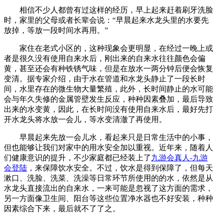
相信不少人都曾有过这样的经历，早上起来赶着刷牙洗脸
时，家里的父母或者长辈会说：“早晨起来水龙头里的水要先
放掉，等放一段时间水再用。”
家住在老式小区的，这种现象会更明显，在经过一晚上或
者是很久没有使用自来水后，刚出来的自来水往往颜色会偏
黄，甚至还会有种铁锈气味，但是在放水一两分钟后便会恢复
变清。据专家介绍，由于水在管道和水龙头静止了一段长时
间，水里存在的微生物大量繁殖，此外，长时间静止的水可能
会与年久失修的金属管壁发生反应，种种因素叠加，最后导致
出来的水变黄，因此，在长时间没有使用自来水后，最好先打
开水龙头将水放一会儿，等水变清澈了再使用。
早晨起来先放一会儿水，看起来只是日常生活中的小事，
但也能够让我们对家中的用水安全加以重视。近年来，随着人
们健康意识的提升，不少家庭都已经装上了
九游会真人-九游
会登陆
，来保障饮水安全。不过，饮水是得到保障了，但每天
漱口、洗脸、洗菜、洗澡等日常环节所使用的的水，依然是从
水龙头直接流出的自来水，一来可能是忽视了这方面的需求，
另一方面像卫生间、阳台等这些位置净水器也不好安装，种种
因素综合下来，最后就不了了之。