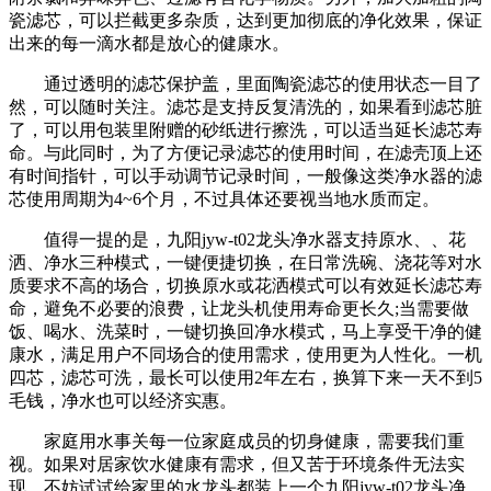
瓷滤芯，可以拦截更多杂质，达到更加彻底的净化效果，保证
出来的每一滴水都是放心的健康水。
通过透明的滤芯保护盖，里面陶瓷滤芯的使用状态一目了
然，可以随时关注。滤芯是支持反复清洗的，如果看到滤芯脏
了，可以用包装里附赠的砂纸进行擦洗，可以适当延长滤芯寿
命。与此同时，为了方便记录滤芯的使用时间，在滤壳顶上还
有时间指针，可以手动调节记录时间，一般像这类净水器的滤
芯使用周期为4~6个月，不过具体还要视当地水质而定。
值得一提的是，九阳jyw-t02龙头净水器支持原水、、花
洒、净水三种模式，一键便捷切换，在日常洗碗、浇花等对水
质要求不高的场合，切换原水或花洒模式可以有效延长滤芯寿
命，避免不必要的浪费，让龙头机使用寿命更长久;当需要做
饭、喝水、洗菜时，一键切换回净水模式，马上享受干净的健
康水，满足用户不同场合的使用需求，使用更为人性化。一机
四芯，滤芯可洗，最长可以使用2年左右，换算下来一天不到5
毛钱，净水也可以经济实惠。
家庭用水事关每一位家庭成员的切身健康，需要我们重
视。如果对居家饮水健康有需求，但又苦于环境条件无法实
现，不妨试试给家里的水龙头都装上一个九阳jyw-t02龙头净