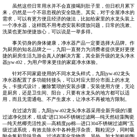
虽然这些日常用水并不会直接喝到肚子里，但日积月累下
来，仍然是一个不容忽视的安全隐患。其实，对于全屋净水的
需求，可以有更方便且经济的做法，比如给家里的水龙头装上
一个净水器，这样既不用考虑安装和摆放问题，日常的洗漱、
洗菜也更加便捷放心，可以说是一举多得。
事关切身的身体健康，净水器产品一定要选择大品牌。作
为厨房的知名品牌之一，九阳一直努力为消费者提供更好更便
捷的厨房生活九游会真人的解决方案，其全新升级的龙头净水
器jyw-t02，为用户带来更佳的家庭净水体验。
针对不同家庭使用的不同水龙头样式，九阳jyw-t02龙头
净水器配置了多功能转接头，可以对应大部分市面上的水龙
头，卡接式设计，撇除繁琐的安装步骤，安装使用方便，无论
是厨房，还是卫生间、阳台，只要有水龙头的地方都可以适
用，而且无需通电、不产生废水，让净水不再被地方限制。
在过滤方面，九阳jyw-t02龙头净水器采用全新升级的5重
过滤净化技术，组成“进口304不锈钢过滤网—纯天然硅藻陶瓷
—纯天然椰壳活性炭—高精度pp棉—进口304不锈钢过滤网”五
级过滤系统，有效去除水中各种悬浮杂质、颗粒泥沙，同时吸
附余氯和异味异色、过滤有害化学物质。另外，加大加粗的陶