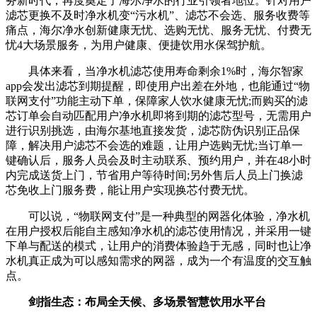
务新时代，再度奠定了海尔净水的行业引领者地位。针对用户
滤芯更换不及时净水机变“污水机”、滤芯不会选、服务收费等
痛点，海尔净水创新健康无忧、选购无忧、服务无忧、付费无
忧4大场景服务，为用户健康、便捷饮用水保驾护航。
具体来看，当净水机滤芯使用寿命剩余1%时，海尔智家
app会发出滤芯到期提醒，即使用户出差在外地，也能通过“物
联网支付”功能主动下单，保障家人饮水健康无忧;而购买的滤
芯订单会自动匹配用户净水机即将到期的滤芯型号，无需用户
进行识别挑选，由海尔基地直接发货，滤芯防伪识别正品保
障，解决用户滤芯不会选的难题，让用户选购无忧;当订单一
键确认后，服务人员会及时主动联系、预约用户，并在48小时
内完成送货上门，节省用户等待时间;另外售后人员上门换滤
芯免收上门服务费，能让用户实现换芯付费无忧。
可以说，“物联网支付”是一种典型的网器化体验，净水机
在用户授权后能自主感知净水机的滤芯使用情况，并采用一键
下单与配送的模式，让用户的消费体验趋于无感，同时也让净
水机真正成为可以感知需求的网器，成为一个有温度的交互触
点。
剑指生态：布局全天候、多场景智慧饮用水平台