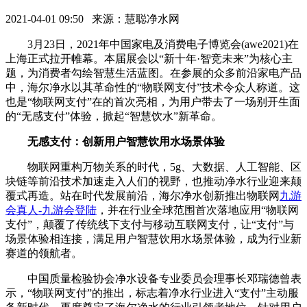
2021-04-01 09:50 来源：慧聪净水网
3月23日，2021年中国家电及消费电子博览会(awe2021)在
上海正式拉开帷幕。本届展会以“新十年·智竞未来”为核心主
题，为消费者勾绘智慧生活蓝图。在参展的众多前沿家电产品
中，海尔净水以其革命性的“物联网支付”技术令众人称道。这
也是“物联网支付”在的首次亮相，为用户带去了一场别开生面
的“无感支付”体验，掀起“智慧饮水”新革命。
无感支付：创新用户智慧饮用水场景体验
物联网重构万物关系的时代，5g、大数据、人工智能、区
块链等前沿技术加速走入人们的视野，也推动净水行业迎来颠
覆式再造。站在时代发展前沿，海尔净水创新推出物联网
九游
会真人-九游会登陆
，并在行业全球范围首次落地应用“物联网
支付”，颠覆了传统线下支付与移动互联网支付，让“支付”与
场景体验相连接，满足用户智慧饮用水场景体验，成为行业新
赛道的领航者。
中国质量检验协会净水设备专业委员会理事长邓瑞德曾表
示，“物联网支付”的推出，标志着净水行业进入“支付”主动服