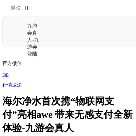
| |
| |
微信
九游
会真
人-九
游会
登陆
官方微信
top
行情速递
海尔净水首次携“物联网支
付”亮相awe 带来无感支付全新
体验-九游会真人