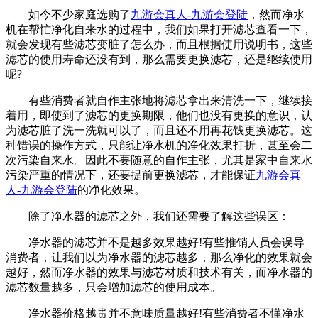
如今不少家庭选购了
九游会真人-九游会登陆
，然而净水
机在帮忙净化自来水的过程中，我们如果打开滤芯查看一下，
就会发现有些滤芯变脏了怎么办，而且根据使用说明书，这些
滤芯的使用寿命还没有到，那么需要更换滤芯，还是继续使用
呢?
有些消费者就自作主张地将滤芯拿出来清洗一下，继续接
着用，即使到了滤芯的更换期限，他们也没有更换的意识，认
为滤芯脏了洗一洗就可以了，而且还不用再花钱更换滤芯。这
种错误的操作方式，只能让净水机的净化效果打折，甚至会二
次污染自来水。因此不要随意的自作主张，尤其是家中自来水
污染严重的情况下，还要提前更换滤芯，才能保证
九游会真
人-九游会登陆
的净化效果。
除了净水器的滤芯之外，我们还需要了解这些误区：
净水器的滤芯并不是越多效果越好!有些推销人员会误导
消费者，让我们以为净水器的滤芯越多，那么净化的效果就会
越好，然而净水器的效果与滤芯材质和技术有关，而净水器的
滤芯数量越多，只会增加滤芯的使用成本。
净水器价格越贵并不意味质量越好!有些消费者不懂净水