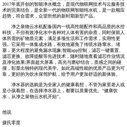
2017年底开创的智能净水概念，是现代物联网技术与云服务技
术的完美结合，是全新一代的物联网智能纯水机，是一款顺应
趋势，符合需求，众望所然的新时期新型产品。
净之泉物云水机配备国内一线高性能配件和高品质的水控
科技，不但有效净化水中各种对人体有害的杂质，同时保留人
体所需的矿物质元素，满足多项生活和工作需求，实用性更
强。它采用一体集成水路，有效地避免了传统水路窜水、堵
塞，更大程度的避免漏水现象;智能app控制，滤芯一键重置、
滤芯更换、故障提醒等先进技术，随时随地查看滤芯作业情况
及净化效果;界面超大屏幕，高光与磨砂结合，质感之间的碰
撞，彰显出独特的现代美学。如此高端性能的优质产品更为可
靠，更好的为饮水保驾护航，给予用户更加舒适的新体验。
净水器的选购是为全家人的健康着想，不管为家里老人或
是小孩着想，在选择净水器上，都要以质量优先。“健康饮
水，从净之泉物云水机开始”。
他说
摄氏零度