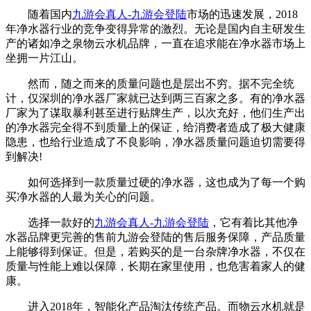
随着国内
九游会真人-九游会登陆
市场的迅速发展，2018
年净水器行业的竞争变得异常的激烈。无论是国内自主研发生
产的诸如净之泉物云水机品牌，一直在追求能在净水器市场上
坐拥一片江山。
然而，随之而来的质量问题也是层出不穷。据不完全统
计，仅深圳的净水器厂家就已达到两三百家之多。有的净水器
厂家为了谋取暴利甚至进行贴牌生产，以次充好，他们生产出
的净水器完全得不到质量上的保证，给消费者造成了极大健康
隐患，也给行业造成了不良影响，净水器质量问题迫切需要得
到解决!
如何选择到一款质量过硬的净水器，这也成为了每一个购
买净水器的人最为关心的问题。
选择一款好的
九游会真人-九游会登陆
，它有着比其他净
水器品牌更完善的售前九游会登陆的售后服务保障，产品质量
上能够得到保证。但是，若购买的是一台杂牌净水器，不仅在
质量与性能上难以保障，长期在家里使用，也危害着家人的健
康。
进入2018年，智能化产品淘汰传统产品。而物云水机就是