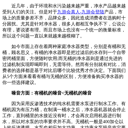
近几年，由于环境和水污染越来越严重，净水产品越来越
受到人们的关注。但是对于
九游会真人-九游会登陆
产品，市
场上的质量参差不齐，品牌众多，因此造成消费者在选购时十
分困扰。尤其是针对净水器，很多人都相互争执不下，公说公
有理，婆说婆有理。而且市场上也没有一个统一的衡量标准，
所以这个问题一直以来就越来越模糊了。
如今市面上存在着两种家庭净水器类型，分别是有桶和无
桶，顾名思义，有桶的净水器即是把过滤后的水存到一个自带
密闭桶里面，方便随时饮用;而无桶的净水器则是通过先进的
过滤机制实现即喝即到，无需等待。然而有分别就有对比，消
费者的选择都是基于对比后哪个比较优秀才作决定。下面我们
从5个方面来看看有桶与无桶的区别，方便准备购买净水器的
你一些选择建议。
噪音方面：有桶机的噪音<无桶机的噪音
因为采用反渗透技术的纯水机需要水泵进行制水工作。有
桶机因为有压力桶，在制满一桶水之后，净水器机器就会停止
工作，直到桶里的水接近没有时，才会再次启用机器进行制
水，所以对水泵的功率要求并不高。无桶机一般是400加仑以
上的反渗透膜，水泵也相应加大功率，大功率水泵噪音肯定要