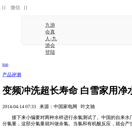
| |
| |
微信
九游
会真
人-九
游会
登陆
top
产品评测
变频冲洗超长寿命 白雪家用净
2014-04-14 07:33 来源：中国家电网 叶文驰
接下来小编要对两种水样进行余氯测试了。中国的自来水厂
分氯量，这部分氯量就叫做余氯。当氯和有机酸反应，就会产