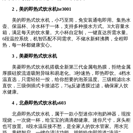
2，美的即热式饮水机he3001
美的即热式饮水机，小巧至简，免安装通电即用。集热水
壶、保温杯、冷水杯于一体，支持多种接水方式。3l大容量水
箱，满足每天的饮水量。大小杯自定制，一键直达所需水量。
6段温控系统，机智匹配不同需求。不储水新鲜沸腾，全程即
热，每一杯都健康安心。
3，美菱即热式饮水机
美菱即热式饮水机搭载全新第三代金属电热膜，拒绝金属
厚膜硅胶流道吸附异味和易老化。3秒速热，即热即饮。4档水
温直选，只需轻轻一按，给你想要的泡茶温度。三级精滤出水
直饮，三级倒插式卡接滤芯，75g反渗透膜过滤，确保家人饮
水健康。
4，北鼎即热式饮水机s603
北鼎即热式饮水机，属于一款小型迷你冲泡奶神器，现按
现烧，一次烧一杯，给宝宝的滴滴都健康。迷你尺寸，床头柜
也可放置。8段水温应接不愁，是全家人的饮水管家。用水完
毕，童锁智启。一键自清洁功能，就能给内部管道“洗澡”。