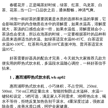
春暖花开，正是喝茶好时候，绿茶、红茶、乌龙茶、白
茶、花茶...当一口一口品饮之后，通体酣畅，神清气爽。
冲泡一杯好茶的重要因素是水质的选择和水温的掌握，它
会影响茶叶的内含物质在水中的溶解度，如果水温高，溶解度
就大，茶汤的口感也会浓一些，如果水温低，溶解度就会小，
茶汤也会变淡，所以在泡茶的时候，一定要根据茶叶的品种和
品质来选择适当的水温。如绿茶适宜水温80-85℃、白茶适宜
水温90-100℃、红茶和乌龙茶100℃直接冲泡、普洱茶适宜水
温95℃。
好茶需要好器具的配合才完美，今天就为大家推荐几款方
便实用的即热式饮水机，多温段水温随心调控，一杯好茶信手
拈来。
1，惠而浦即热式饮水机 wk-ap02
惠而浦即热式饮水机，小巧体积，不占空间。250ml、
500ml、750 ml三档定量出水，智能控制防止水溢杯。水温一
键轻松设定，5档可选，满足家人不同需求。3秒即热出水，喝
水不等待，拒绝反复加热告别千滚水。4重深度过滤，强效滤
除杂质，改善水质口感，呵护全家健康。