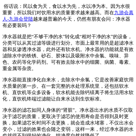
俗话说：民以食为天，食以水为先，水以净为本。因为水很
重要，所以我们对饮用水的质量要求越来越高。而在
九游会真
人-九游会登陆
越来越普遍的今天，仍然有朋友会问：净水器
有必要装吗？
净水器就是把“不够干净的水”转化成“相对干净的水”的设备，
分类可以从其过滤等级进行划分。市面上最常用的是超滤净水
器和反渗透净水器，此外还有软水机。净水器的功能就是有效
滤除水中的铁锈、砂石、胶体以及吸附水中余氯、嗅味、异
色、农药等化学药剂。可有效去除水中的细菌、病菌、毒素、
重金属等杂质。
净水器能直接净化自来水，去除水中余氯，它是改善家庭饮用
水质量的第一步。在一套完整的水处理系统里，还包括软水
机、直饮机等众多设备，软水机能去除钙镁离子将生活用水软
化，直饮机终端过滤能让自来水达到生饮标准。
净水器的滤芯如同人身体的“肾脏”。净水器出水的水质不仅取
决于滤芯的质量，更取决于滤芯的使用寿命是否得到及时更
换，如果滤芯长时间不去更换，就会造成水堵塞，不仅出水会
变小，过滤的效果也会随之变弱，这样一来，经过净水器的水
也就得不到很好的净化，纯净度自然就降低了。