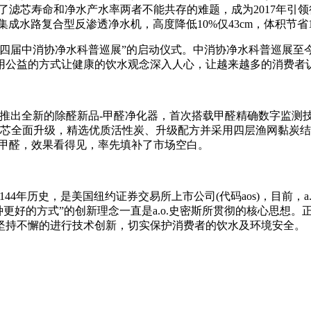
了滤芯寿命和净水产水率两者不能共存的难题，成为2017年引领
水路复合型反渗透净水机，高度降低10%仅43cm，体积节省1/
四届中消协净水科普巡展”的启动仪式。中消协净水科普巡展至今
，用公益的方式让健康的饮水观念深入人心，让越来越多的消费者
斯推出全新的除醛新品-甲醛净化器，首次搭载甲醛精确数字监测
滤芯全面升级，精选优质活性炭、升级配方并采用四层渔网黏炭结
度除甲醛，效果看得见，率先填补了市场空白。
44年历史，是美国纽约证券交易所上市公司(代码aos)，目前，a
种更好的方式”的创新理念一直是a.o.史密斯所贯彻的核心思想。
坚持不懈的进行技术创新，切实保护消费者的饮水及环境安全。