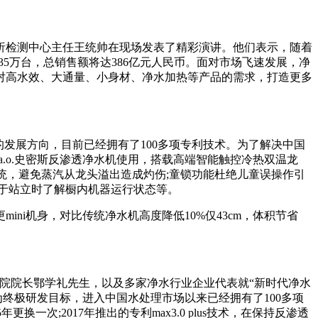
检测中心主任王统帅在现场发表了精彩演讲。他们表示，随着
35万台，总销售额将达386亿元人民币。面对市场飞速发展，净
对高水效、大通量、小身材、净水加热等产品的需求，打造更多
的发展方向，目前已经拥有了100多项专利技术。为了解决中国
a.o.史密斯反渗透净水机使用，搭载高端智能触控冷热双温龙
统，避免蒸汽从龙头溢出造成灼伤;童锁功能杜绝儿童误操作引
便于站立时了解橱内机器运行状态等。
i机身，对比传统净水机高度降低10%仅43cm，体积节省
院院长鄂学礼先生，以及多家净水行业企业代表就“新时代净水
为终极研发目标，进入中国水处理市场以来已经拥有了100多项
换一次;2017年推出的专利max3.0 plus技术，在保持反渗透