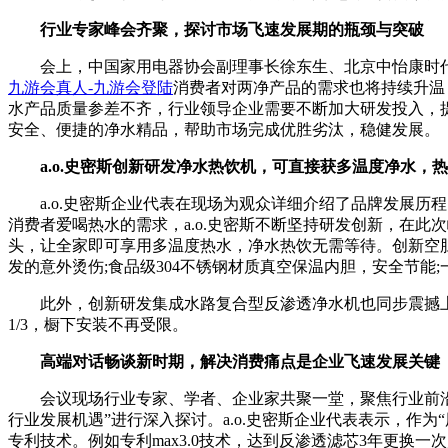
行业专家峰会齐聚，探讨市场飞速发展期的瓶颈与突破
会上，中国家用电器协会副理事长徐东生、北京中怡康时代
九游会真人-九游会登陆
消费者对两净产品的需求也将持续升温，
水产品质量参差不齐，行业领导企业需要不断加大研发投入，
安全、便捷的净水精品，帮助市场完成优胜劣汰，稳健发展。
a.o.史密斯创新研发净水热饮机，可直接获多温度净水，
a.o.史密斯企业代表在现场为观众详细介绍了品牌发展历程。
消费者爱喝热水的需求，a.o.史密斯不断坚持研发创新，在此
头，让全家即可享用多温度热水，净水热饮无需等待。创新空胆
发的意外烫伤;食品级304不锈钢材质真空保温内胆，安全节能
此外，创新研发集成水路复合型反渗透净水机也同步震撼上市，
1/3，橱下安装不再受限。
高端对话畅谈新时期，解决消费痛点是企业飞速发展关键
会议现场行业专家、学者、企业家共聚一堂，聚焦行业前沿、
行业发展机遇”进行深入探讨。a.o.史密斯企业代表表示，作
专利技术。例如专利max3.0技术，达到反渗透滤芯3年更换一次;专利