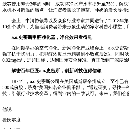
滤芯使用寿命3年的同时，成功将净水产水率提升至75%，解决
水机不可调温的痛点，让消费者摆脱了泡茶、冲奶的漫长等待;集成
会上，中消协领导以及众多行业专家共同进行了“2018年第
10余个城市，为当地消费者带来形象生动的净水科普小课堂
a.o.史密斯甲醛净化器，净化效果看得见
在同期举办的空气净化、新风净化产业峰会上，a.o.史密
强了抗干扰能力，把甲醛浓度显示精确到小数点后2位。同时
0.02mg/m³，远超国标，达到国际安全标准。真正做到了深
解密百年巨匠a.o.史密斯，创新科技值得信赖
1874年，a.o.史密斯公司在美国威斯康辛州成立，至今已有1
500成份股，跻身“美国知名企业俱乐部”。“通过研究，寻找一
技，引领行业技术变革，得到业内的一致认可。未来，我们会
他说
摄氏零度