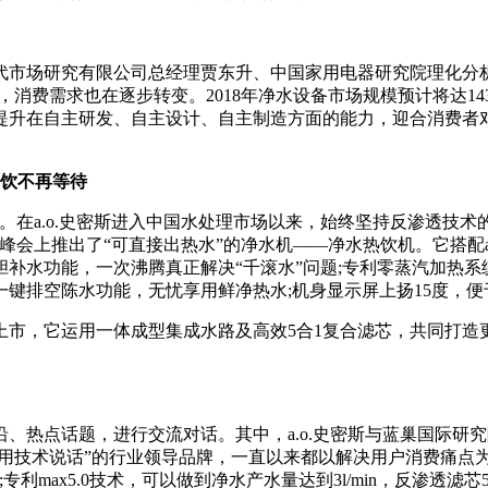
市场研究有限公司总经理贾东升、中国家用电器研究院理化分析
消费需求也在逐步转变。2018年净水设备市场规模预计将达14
提升在自主研发、自主设计、自主制造方面的能力，迎合消费者
热饮不再等待
在a.o.史密斯进入中国水处理市场以来，始终坚持反渗透技术
次峰会上推出了“可直接出热水”的净水机——净水热饮机。它搭配
补水功能，一次沸腾真正解决“千滚水”问题;专利零蒸汽加热系
;一键排空陈水功能，无忧享用鲜净热水;机身显示屏上扬15度，
它运用一体成型集成水路及高效5合1复合滤芯，共同打造更min
热点话题，进行交流对话。其中，a.o.史密斯与蓝巢国际研究
为“用技术说话”的行业领导品牌，一直以来都以解决用户消费痛点
max5.0技术，可以做到净水产水量达到3l/min，反渗透滤芯5年更