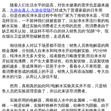
随着人们生活水平的提高，对饮水健康的需求也是越来越
高，
九游会真人-九游会登陆
已经成为了普通家庭的日常用
品，但是在购买净水器过程中有些厂家为了推销净水器，可谓
花样百出，一不留神我们就被套路了。比如净水界流行着的电
解水实验，通过实验向消费者正大光明的忽悠，而消费者由于
缺乏相关认知，就这样不明不白的掉入销售员的“陷阱”中。现
在烟台卫监就带您破解忽悠，走进真相。
相信很多人对以下场景都不陌生：销售人员将电解器的两
根金属棒，分别插入自来水和纯净水开始电解实验。约5分钟
后，纯净水并无多大变化，或者颜色只略微变黄;而自来水却
开始冒泡沸腾，并产生大量墨绿色、棕色絮状物，且该絮状物
越积越多，形成厚厚的一层悬于水中，看着令人不寒而栗。趁
着消费者形成的感观上的不适，销售人员再添油加醋，夸大自
来水的污染，从而让人深信不疑。
然而，真相真的如此吗?电解水实验其实并不假，只是销
售人员把实验原理歪曲了，并以此来误导消费者。
实验所用的电解器，两根插入水中的金属棒，一根是铁
棒，一根是铝棒，实验时铁棒作为阳极，铝棒作为阴极。由于
自来水中含有人体必需的少量钙、镁等阴阳离子和微量元素，