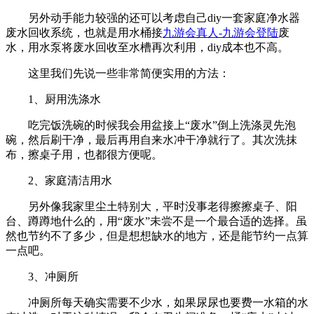
另外动手能力较强的还可以考虑自己diy一套家庭净水器
废水回收系统，也就是用水桶接
九游会真人-九游会登陆
废
水，用水泵将废水回收至水槽再次利用，diy成本也不高。
这里我们先说一些非常简便实用的方法：
1、厨用洗涤水
吃完饭洗碗的时候我会用盆接上“废水”倒上洗涤灵先泡
碗，然后刷干净，最后再用自来水冲干净就行了。其次洗抹
布，擦桌子用，也都很方便呢。
2、家庭清洁用水
另外像我家里尘土特别大，平时没事老得擦擦桌子、阳
台、蹲蹲地什么的，用“废水”未尝不是一个最合适的选择。虽
然也节约不了多少，但是想想缺水的地方，还是能节约一点算
一点吧。
3、冲厕所
冲厕所每天确实需要不少水，如果尿尿也要费一水箱的水