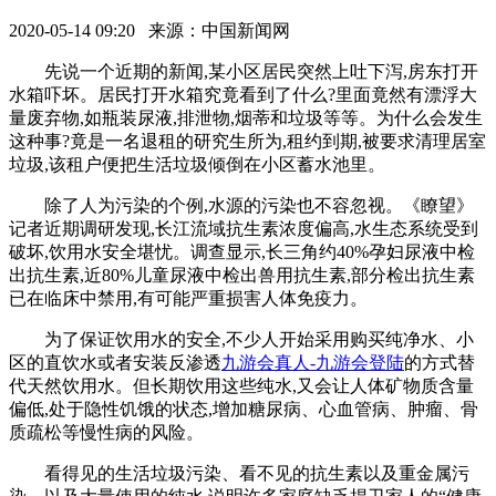
2020-05-14 09:20 来源：中国新闻网
先说一个近期的新闻,某小区居民突然上吐下泻,房东打开
水箱吓坏。居民打开水箱究竟看到了什么?里面竟然有漂浮大
量废弃物,如瓶装尿液,排泄物,烟蒂和垃圾等等。为什么会发生
这种事?竟是一名退租的研究生所为,租约到期,被要求清理居室
垃圾,该租户便把生活垃圾倾倒在小区蓄水池里。
除了人为污染的个例,水源的污染也不容忽视。《瞭望》
记者近期调研发现,长江流域抗生素浓度偏高,水生态系统受到
破坏,饮用水安全堪忧。调查显示,长三角约40%孕妇尿液中检
出抗生素,近80%儿童尿液中检出兽用抗生素,部分检出抗生素
已在临床中禁用,有可能严重损害人体免疫力。
为了保证饮用水的安全,不少人开始采用购买纯净水、小
区的直饮水或者安装反渗透
九游会真人-九游会登陆
的方式替
代天然饮用水。但长期饮用这些纯水,又会让人体矿物质含量
偏低,处于隐性饥饿的状态,增加糖尿病、心血管病、肿瘤、骨
质疏松等慢性病的风险。
看得见的生活垃圾污染、看不见的抗生素以及重金属污