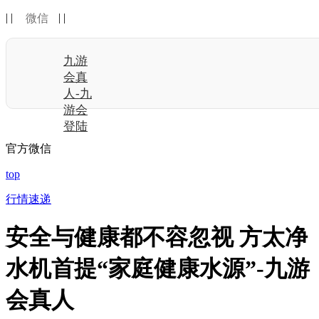
| |
| |
微信
九游
会真
人-九
游会
登陆
官方微信
top
行情速递
安全与健康都不容忽视 方太净
水机首提“家庭健康水源”-九游
会真人