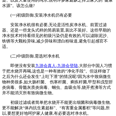
染、以及大量使用的纯水,说明许多家庭缺乏捍卫家人的“健康
水源”。该怎么做?
(一)初级防御,安装净水机仍有必要
安装净水机很有必要,无论是活性炭净水机、前置过滤
器、还是一些龙头式样的简易装置,装比不装好。这些早期的
净水技术对待看得见的初级污染仍是有效的,可以滤除泥沙、
铁锈等大颗粒异味,减少异味和漂白粉味道,避免引起感官不
适。
(二)中级防御,需选对净水机
即便没有安装
九游会真人-九游会登陆
,大部分中国人习惯
于把水烧开再喝,这也是一种有效的“净化手段”。但这样做了
之后为什么还会发生“上吐下泄”的情况呢?因为水中致病微生
物种类很多,如大肠杆菌、 伤寒杆菌、痢疾杆菌,甲型和戊型肝
炎病毒、骨髓灰质炎病毒、蛔虫、血吸虫等,烧开煮沸等方式
并不能消灭所有致病微生物。
初级过滤或者简单把水烧开不能更出细菌和病毒微生物,
更不能解决“体内抗生素超标”、“有害重金属蓄积”等问题,所
以,要想更好地呵护家人健康,有必要选对净水机。