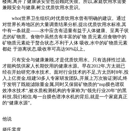
楼阁,离开了健康谈安全也会顾此失彼。所以,家庭饮用水需要
兼顾安全与健康,树立优质饮用水意识。
who(世界卫生组织)对优质饮用水曾有明确的建议。通过
对世界长寿地区的大量调查结果分析,提出优质饮用水标准,其
中有一条就是——水中应含有适量有益于人体健康、呈离子状
态的矿物质。食物中虽然含有丰富的矿物 质元素,但食物中的
矿物质元素处于螯合状态,不利于人体 吸收,水中的矿物质元素
都处 于游离状态,吸收率可高达90%以上。
只有安全与健康兼顾,才是优质饮用水。只有选择性过滤,
才能构筑供家人长期饮用的健康水源。早在2012年,方太就已
经在开始研究净水技术。面对行业技术的不足,方太历时8年,投
入上亿资金,组建50多人专家研发团队,开展上万次验证测试,终
于发明了既能滤除重金属,同时又保留矿物质的“nsp膜色谱双
效净水技术”,被水质检测机构的专家称为“领先行业20年”的黑
科技,我们相信,每一台膜色谱净水机的背后,就是一个家庭真正
的“健康水源”。
他说
摄氏零度