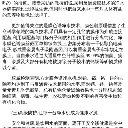
吗?》的报道。接受采访的教授们说,采用反渗透膜技术的净水
器确实能过滤掉抗生素,但同时也把自来水中一些对人体有益
的营养物质也过滤掉了。
更加值得关注的是膜色谱净水技术。膜色谱原理借鉴了生
命科学领域的新兴技术,采用具有一定孔径的膜作为介质连接
配基,利用膜配基与目标分子间的相互作用进行分离纯化。净
水膜色谱膜丝截面单排纵向线上,密集分布着一千亿颗负电荷
电子,形成重金属离子吸附基团,可以将重金属离子牢牢锁定在
膜上。当自来水通过大通量中空纤维膜丝,99.99%的细菌、病
毒、杂质及大部分有机物被滤除,分子较小的钙镁等矿物质得
以存留。
权威检测表明,方太膜色谱净水机,对铅、镉、铬、砷的去
除率均达到了与反渗透技术相同的水平,而对钙、镁、钠等常
量元素几乎无截留。总有机物含量滤除效果也十分理想,能滤
除细菌、病毒、抗生素、农残等tds检测不到的有害微生物和
有机化合物。
(三)高级防护,让每一台净水机成为健康水源
安全和健康,是饮用水的两面。离开了安全谈健康是空中