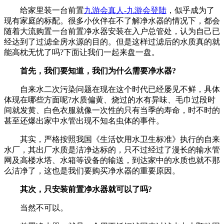
给家里装一台前置
九游会真人-九游会登陆
，似乎成为了
现有家庭的标配。很多小伙伴在不了解净水器的情况下，都会
随着大流购置一台前置净水器安装在入户总管处，认为自己已
经达到了过滤全房水源的目的。但是这样过滤后的水质真的就
能高枕无忧了吗?下面让我们一起来盘一盘。
首先，我们要知道，我们为什么需要净水器?
自来水二次污染问题在现在这个时代已经屡见不鲜，具体
体现在哪些方面呢?水质偏黄、烧过的水有异味、毛巾过段时
间就发黄、白色衣服就像一次性的只有当季的寿命，时不时的
甚至还爆出家中水管出现不知名虫体的事件。
其实，严格按照我国《生活饮用水卫生标准》执行的自来
水厂，其出厂水质是洁净达标的，只不过经过了漫长的输水管
网及高楼水塔、水箱等设备的输送，到达家中的水质也就不那
么洁净了，这也是我们要购买净水器的重要原因。
其次，只安装前置净水器就可以了吗?
当然不可以。