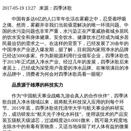
2017-05-19 13:27 来源：四季沐歌
中国有多达6亿的人口常年生活在雾霾之中，忍受着呼吸
之痛。然而，雾霾并非我们当前亟需解决的唯一环境问题。中
国的水污染问题也非常严重，水污染正在严重威胁着城乡居民
的饮水安全和身体健康。安全饮水、健康饮水已经成为城乡居
民最迫切的需求之一。在这样的背景下，已经发展了20余年的
中国净水产业进入爆发期，据了解，目前国内家用净水的品牌
已经达5000多家。作为新能源利用行业领军企业，四季沐歌也
于2013年正式踏入净水产业。经过几年的发展，四季沐歌后来
者居上，已经成为深受用户喜爱的净水品牌。在琳琅满目的净
水品牌中，消费者为何会对四季沐歌高看一眼呢?
品质源于雄厚的科技实力
作为“中国航天事业战略九游会真人的合作伙伴”，四季沐
歌自踏入净水领域以来，就将航天科技深入应用的到每个环
节。2015年底，四季沐歌依托清华大学与航天事业的科研实
力，成功研发出“航天光子净化水科技”。使用该技术的产品安
装五级航天级滤芯，过滤精度达0.0001微米，既可最大程度地
去除水中的有毒有害物质，又适当地保留了对人体有益的微量