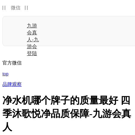
| |
| |
微信
九游
会真
人-九
游会
登陆
官方微信
top
品牌观察
净水机哪个牌子的质量最好 四
季沐歌悦净品质保障-九游会真
人