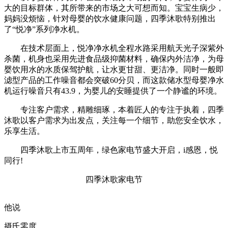
大的目标群体，其所带来的市场之大可想而知。宝宝生病少，
妈妈没烦恼，针对母婴的饮水健康问题，四季沐歌特别推出
了“悦净”系列净水机。
在技术层面上，悦净净水机全程水路采用航天光子深紫外
杀菌，机身也采用先进食品级抑菌材料，确保内外洁净，为母
婴饮用水的水质保驾护航，让水更甘甜、更洁净。同时一般即
滤型产品的工作噪音都会突破60分贝，而这款储水型母婴净水
机运行噪音只有43.9，为婴儿的安睡提供了一个静谧的环境。
专注客户需求，精雕细琢，本着匠人的专注于执着，四季
沐歌以客户需求为出发点，关注每一个细节，助您安全饮水，
乐享生活。
四季沐歌上市五周年，绿色家电节盛大开启，i感恩，悦
同行!
四季沐歌家电节
他说
摄氏零度