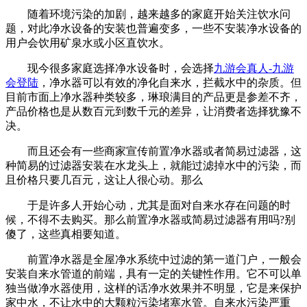
随着环境污染的加剧，越来越多的家庭开始关注饮水问
题，对此净水设备的安装也普遍变多，一些不安装净水设备的
用户会饮用矿泉水或小区直饮水。
现今很多家庭选择净水设备时，会选择
九游会真人-九游
会登陆
，净水器可以有效的净化自来水，拦截水中的杂质。但
目前市面上净水器种类较多，琳琅满目的产品更是参差不齐，
产品价格也是从数百元到数千元的差异，让消费者选择犹豫不
决。
而且还会有一些商家宣传前置净水器或者简易过滤器，这
种简易的过滤器安装在水龙头上，就能过滤掉水中的污染，而
且价格只要几百元，这让人很心动。那么
于是许多人开始心动，尤其是面对自来水存在问题的时
候，不得不去购买。那么前置净水器或简易过滤器有用吗?别
傻了，这些真相要知道。
前置净水器是全屋净水系统中过滤的第一道门户，一般会
安装自来水管道的前端，具有一定的关键性作用。它不可以单
独当做净水器使用，这样的话净水效果并不明显，它是来保护
家中水，不让水中的大颗粒污染堵塞水管。自来水污染严重