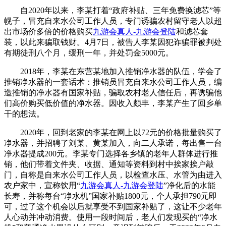
自2020年以来，李某打着“政府补贴、三年免费换滤芯”等
幌子，冒充自来水公司工作人员，专门诱骗农村留守老人以超
出市场价多倍的价格购买
九游会真人-九游会登陆
和滤芯套
装，以此来骗取钱财。4月7日，被告人李某因犯诈骗罪被判处
有期徒刑八个月，缓刑一年，并处罚金5000元。
2018年，李某在东营某地加入推销净水器的队伍，学会了
推销净水器的一套话术：推销员冒充自来水公司工作人员，编
造推销的净水器有国家补贴，骗取农村老人信任后，再诱骗他
们高价购买低价值的净水器。因收入颇丰，李某产生了回乡单
干的想法。
2020年，回到老家的李某在网上以72元的价格批量购买了
净水器，并招聘了刘某、黄某加入，向二人承诺，每出售一台
净水器提成200元。李某专门选择各乡镇的老年人群体进行推
销，他们带着文件夹、收据、通知等资料到村中挨家挨户敲
门，自称是自来水公司工作人员，以检查水压、水管为由进入
农户家中，宣称饮用“
九游会真人-九游会登陆
”净化后的水能
长寿，并称每台“净水机”国家补贴1800元，个人承担790元即
可，过了这个机会以后就享受不到国家补贴了，这让不少老年
人心动并冲动消费。使用一段时间后，老人们发现买的“净水