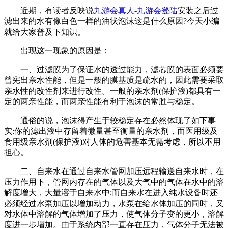
近期，有读者反映说
九游会真人-九游会登陆
安装之后过
滤出来的水有像白色一样的油状泡沫这是什么原因?今天小编
就给大家普及下知识。
出现这一现象的原因是：
一、过滤膜为了保证水的透过能力，滤芯膜的表面必须要
曾宪出亲水性能，但是一般的膜基质是疏水的，因此需要采取
亲水性的改性剂来进行改性。一般的亲水剂(保护液)都具有一
定的两亲性能，而两亲性能有利于泡沫的常胜与稳定。
通俗的说，泡沫得产生于较稳定存在必然体现了如下事
实:你的滤出液中存留着微量甚至衡量的亲水剂，而医用级及
食用级亲水剂(保护液)对人体的危害基本无需考虑，所以不用
担心。
二、自来水在通过自来水管网加压远程输送自来水时，在
压力作用下，管网内存在的气体以及大气中的气体在水中的溶
解度增大，大量溶于自来水中;而自来水在进入纯水设备时还
必须经过水泵加压以增加动力，水泵在给水体加压的同时，又
对水体中溶解的气体增加了压力，使气体分子变的更小，溶解
度进一步增加。由于系统内部一直存在压力，气体分子无法被