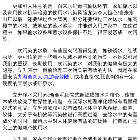
更加引人注意的是，自来水消毒与输送环节、家庭储水以
及家用饮水机等暗藏的饮用水污染风险尤为令人担心!自来水
出厂以后，还要经过各大管网，部分还要经过二次送水，如高
楼中的水箱、或地底的蓄水池等，才能进入用户家中。在这过
程中，如果输水设备和蓄水设备保护不足，很容易形成二次污
染。
二次污染的水质，有些是肉眼看得见的，如铁锈水、红线
虫等，更可怕的是一些看不见或不易察觉的污染，不足以引起
我们的重视。长期饮用二次污染的水，对我们的健康有极大的
隐患。立升表示，目前治理二次污染最有效的办法，就是在家
里安装
九游会真人-九游会登陆
，或者直接饮用洁净的有一定
硬度的天然水或矿泉水。
立升净水采用pvc合金毛细管式超滤膜技术为核心，该技
术成功攻克了世界性的难题，在国际水处理净化领域有着里程
碑式的意义。立升超滤膜可以有效对水体中的颗粒物、细菌、
胶体、大分子有机物等污染物进行高度过滤，去除水中的有害
成分的同时，保留水中对人体健康有益的矿物质，打造真正意
义上的健康态饮用水。
立升是一家在全球水处理行业久负盛名的专业厂商，最近