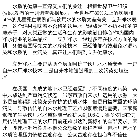
水质的健康一直深受人们的关注，根据世界卫生组织
(who)发布的一则调查数据显示，全世界有80%以上的疾病和
50%的儿童死亡病例都与饮用水的水质太差有关。立升净水表
示，这个结果意味着不合格的饮用水已经成为了不折不扣的健
康杀手，对人类正常的生活和生存的影响触目惊心!作为国内
净水行业的领军品牌——立升净水，经过多年在技术方面的深
耕，凭借着国际领先的水净化技术，已经能够有效避免水源污
染和水质的二次污染，真正让人们喝到立升健康水。
立升净水主要是从两个层面呵护了饮用水水质安全：一是
自来水厂净水技术;二是自来水输送过程的二次污染处理技
术。
在我国，九成的地下水已经遭受到了不同程度的污染，其
中六成达到严重污染状态，虽然市政自来水厂选用的水源，大
多是当地得到比较充分保护的优质水体，但是日益严重的环境
污染，导致传统的自来水处理工艺难以彻底满足需要。国家新
颁布的生活饮用水水质标准已经扩大到106项，很多依旧在使
用传统处理工艺的水厂目前还难以达到新标准的全部要求。因
此，即使水源污染并不像公众想象的那样严重，但水厂产水的
水质管理压力依然普遍存在，公众普遍存在担心和不信任。