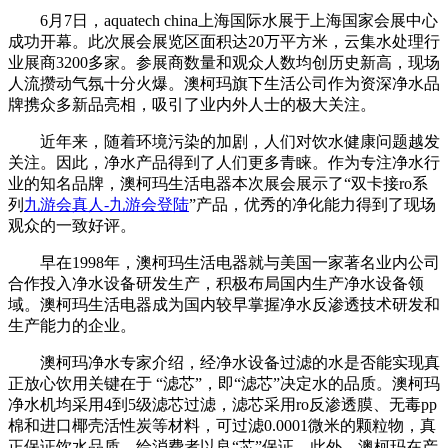
6月7日，aquatech china上海国际水展于上海国家会展中心
成功开幕。此次展会展览区面积达20万平方米，云集水处理行
业展商3200多家。参展商数量和观众人数均创历史新高，现场
人流攒动气氛十分火爆。澳柯玛旗下生活公司作为资深净水品
牌携众多新品亮相，吸引了业内外人士的极大关注。
近年来，随着环境污染的加剧，人们对饮水健康问题越发
关注。因此，净水产品得到了人们更多青睐。作为专注净水行
业的知名品牌，澳柯玛生活电器本次展会展示了“双卡接ro系
列
九游会真人-九游会登陆
”产品，优秀的净化能力得到了现场
观众的一致好评。
早在1998年，澳柯玛生活电器就与美国一家著名业内公司
合作投入净水设备研发生产，积极布局国内生产净水设备领
域。澳柯玛生活电器成为国内较早掌握净水反渗透技术研发和
生产能力的企业。
澳柯玛净水专家介绍，经净水设备过滤的水是否能实现真
正放心饮用关键在于 “滤芯”，即“滤芯”决定水的品质。澳柯玛
净水机均采用4到5级滤芯过滤，滤芯采用ro反渗透膜、无毒pp
棉和进口椰壳活性炭等材料，可过滤0.0001微米的颗粒物，真
正保证饮水品质，给消费者以良“芯”保证。此外，澳柯玛在产