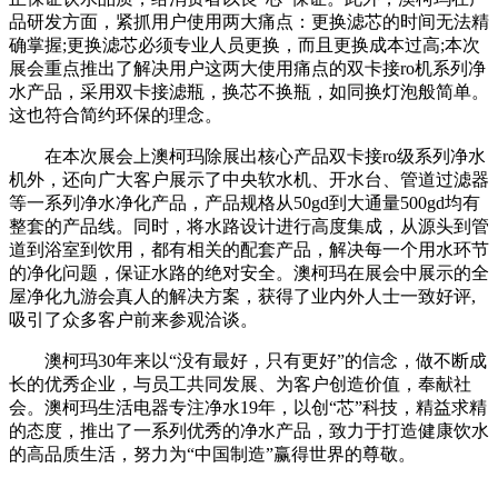
品研发方面，紧抓用户使用两大痛点：更换滤芯的时间无法精
确掌握;更换滤芯必须专业人员更换，而且更换成本过高;本次
展会重点推出了解决用户这两大使用痛点的双卡接ro机系列净
水产品，采用双卡接滤瓶，换芯不换瓶，如同换灯泡般简单。
这也符合简约环保的理念。
在本次展会上澳柯玛除展出核心产品双卡接ro级系列净水
机外，还向广大客户展示了中央软水机、开水台、管道过滤器
等一系列净水净化产品，产品规格从50gd到大通量500gd均有
整套的产品线。同时，将水路设计进行高度集成，从源头到管
道到浴室到饮用，都有相关的配套产品，解决每一个用水环节
的净化问题，保证水路的绝对安全。澳柯玛在展会中展示的全
屋净化九游会真人的解决方案，获得了业内外人士一致好评,
吸引了众多客户前来参观洽谈。
澳柯玛30年来以“没有最好，只有更好”的信念，做不断成
长的优秀企业，与员工共同发展、为客户创造价值，奉献社
会。澳柯玛生活电器专注净水19年，以创“芯”科技，精益求精
的态度，推出了一系列优秀的净水产品，致力于打造健康饮水
的高品质生活，努力为“中国制造”赢得世界的尊敬。