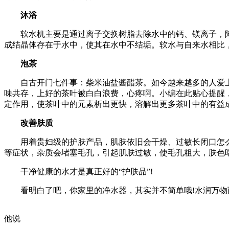
沐浴
软水机主要是通过离子交换树脂去除水中的钙、镁离子，降
成结晶体存在于水中，使其在水中不结垢。软水与自来水相比
泡茶
自古开门七件事：柴米油盐酱醋茶。如今越来越多的人爱上喝
味共存，上好的茶叶被白白浪费，心疼啊。小编在此贴心提醒
定作用，使茶叶中的元素析出更快，溶解出更多茶叶中的有益
改善肤质
用着贵妇级的护肤产品，肌肤依旧会干燥、过敏长闭口怎么办
等症状，杂质会堵塞毛孔，引起肌肤过敏，使毛孔粗大，肤色
干净健康的水才是真正好的“护肤品”!
看明白了吧，你家里的净水器，其实并不简单哦!水润万物而
他说