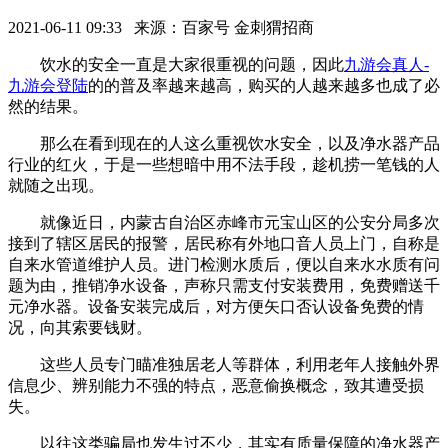
2021-06-11 09:33 来源：百家号 金刺猬招商
饮水的安全一直是大家很重视的问题，因此
九游会真人-
九游会登陆
的的普及率越来越高，购买的人越来越多也成了必
然的结果。
那么在看到现在的人这么重视饮水安全，以及净水器产品
行业的红火，于是一些想暗中用不法手段，趁机捞一笔钱的人
就随之出现。
就像近日，内蒙古自治区赤峰市元宝山区的公安分局多次
接到了辖区居民的报警，居民称有外地口音人员上门，自称是
自来水管道维护人员。进门检测水质后，便以自来水水质有问
题为由，推销净水设备，声称只需支付安装费用，免费赠送千
元净水器。设备安装完成后，对方便矢口否认设备免费的情
况，向其索要钱财。
这些人员专门瞄准独居老人等群体，利用老年人接触外界
信息少、辨别能力不强的特点，恶意偷换概念，致其遭受损
失。
以往这类骗局也发生过不少，其实有质量保障的净水器产