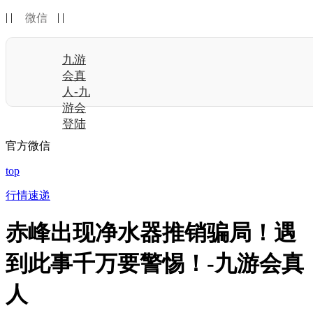
| |
| |
微信
九游
会真
人-九
游会
登陆
官方微信
top
行情速递
赤峰出现净水器推销骗局！遇
到此事千万要警惕！-九游会真
人