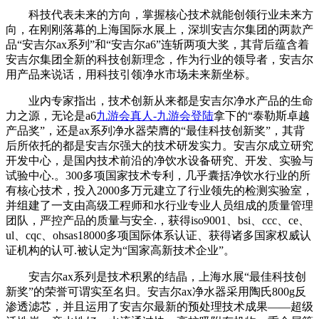
科技代表未来的方向，掌握核心技术就能创领行业未来方
向，在刚刚落幕的上海国际水展上，深圳安吉尔集团的两款产
品“安吉尔ax系列”和“安吉尔a6”连斩两项大奖，其背后蕴含着
安吉尔集团全新的科技创新理念，作为行业的领导者，安吉尔
用产品来说话，用科技引领净水市场未来新坐标。
业内专家指出，技术创新从来都是安吉尔净水产品的生命
力之源，无论是a6
九游会真人-九游会登陆
拿下的“泰勒斯卓越
产品奖”，还是ax系列净水器荣膺的“最佳科技创新奖”，其背
后所依托的都是安吉尔强大的技术研发实力。安吉尔成立研究
开发中心，是国内技术前沿的净饮水设备研究、开发、实验与
试验中心.。300多项国家技术专利，几乎囊括净饮水行业的所
有核心技术，投入2000多万元建立了行业领先的检测实验室，
并组建了一支由高级工程师和水行业专业人员组成的质量管理
团队，严控产品的质量与安全.，获得iso9001、bsi、ccc、ce、
ul、cqc、ohsas18000多项国际体系认证、获得诸多国家权威认
证机构的认可.被认定为“国家高新技术企业”。
安吉尔ax系列是技术积累的结晶，上海水展“最佳科技创
新奖”的荣誉可谓实至名归。安吉尔ax净水器采用陶氏800g反
渗透滤芯，并且运用了安吉尔最新的预处理技术成果——超级