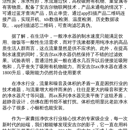
活性炭，亲水性好，水流通过快，高校吸附有机物、重金属等
有害物质。配备了安吉尔物联网技术，产品未通电的情况下，
可通过蓝牙查询产品，防止串货。通过app扫描产品二维码连
接产品，实现开机、tds数值检测、温度检测、历史数据读
取。. app扫描滤芯二维码，可查询滤芯真伪。
据了解，在生活中，一般净水器的制水速度只能满足饮
用、做饭等一般性生活需求，而对于洗漱都要用纯净水的高品
质生活人群而言，这点流量显然是供不应求的。此外，在提高
制水速度的同时，安吉尔ax净水器仍然保持了不错的过滤效
果。试验表明，普通活性炭一般在通水几百升以后便接近吸附
饱和，几乎丧失了吸附有机物能力。而安吉尔ax净水器在通水
1800升后，吸附能力仍然符合使用要求
在净水行业，流量和噪音及体积的矛盾一直是困扰行业的
技术难题，与流量增大相伴而来的，往往是更大的噪音和更大
的净水器尺寸等问题。而ax系列净水器完美平衡了这组矛盾，
超静音设计，仿佛在图书馆不被打扰。体积也明显比老款净水
器小了很多，小橱柜也能安装。
作为一家囊括净饮水行业核心技术的专家级企业，每一次
新时代的始端，我们都能够发现安吉尔的影子，它一直在用科