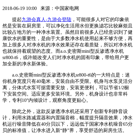
2018-06-19 10:00 来源：中国家电网
提起
九游会真人-九游会登陆
，可能很多人对它的印象依
然是安装在厨房里，可以净化生活用水但更换滤芯比较麻烦且
比较占地方的一种净水装置。虽然目前很多人已经意识到了健
康饮水的重要性，是由于大多数净水机使用起来不够方便，再
加上很多人对净水机的净水效果还存在着质疑，所以对净水机
也就保持着观望的态度。而a.o.史密斯mini型反渗透净水机
sr800-t6，或许能改变人们对净水机的固有印象，带给用户更
加全新的净水新体验。
a.o.史密斯mini型反渗透净水机sr800-t6的一大特点是：迷
你机身宽度只有40毫米，安装自由不受限。机身与水泵灵活分
离，分体式水泵可据需要安放，安装更便利，可以节省1/2橱
下安装空间。适应更多安装环境。另外，机身设计也非常科
学，专利10°内倾设计，观察角度更贴心。
除此之外，这款反渗透净水机还采用了创新专利静音设
计，利用水路减震器和内置隔音棉，幅度提升隔音效果，净水
机运行噪音降低在40分贝以下，远远低于国家净水机噪音65分
贝的标准值，让净水进入新“静”界，享受舒适的厨房生活。