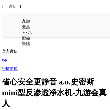
| |
| |
微信
九游
会真
人-九
游会
登陆
官方微信
top
行情速递
省心安全更静音 a.o.史密斯
mini型反渗透净水机-九游会真
人