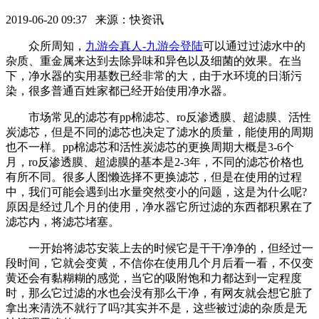
2019-06-20 09:37 来源：快资讯
众所周知，
九游会真人-九游会登陆
可以通过过滤水中的
杂质、重金属来达到去除异味和异色以及细菌的效果。在当
下，净水器的实用基数已经非常的大，由于水环境的日渐污
染，很多普通百姓家都已经开始使用净水器。
市场常见的滤芯有pp棉滤芯、ro反渗透膜、超滤膜、活性
炭滤芯，但是不同的滤芯也决定了滤水的质量，能使用的周期
也不一样。pp棉滤芯和活性炭滤芯的更换周期大概是3-6个
月，ro反渗透膜、超滤膜的基本是2-3年，不同的滤芯价格也
有所不同。很多人图懒选择不更换滤芯，但是在使用的过程
中，我们可能会遇到出水量突然变小的问题，这是为什么呢?
原因是经过几个月的使用，净水器它所过滤的东西都积累在了
滤芯内，将滤芯堵塞。
一开始将滤芯安装上去的时候它是干干净净的，但经过一
段时间，它就会变黄，不信你在使用几个月后看一看，不仅变
黄还会有黏糊糊的感觉，当它的吸附饱和力都达到一定程度
时，那么它过滤的水也会没有那么干净，有网友就会想它脏了
拿出来清洗不就行了吗?其实并不是，这些被过滤的杂质是无