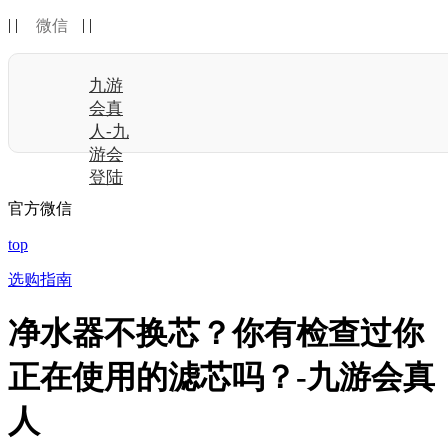
| |
| |
微信
九游
会真
人-九
游会
登陆
官方微信
top
选购指南
净水器不换芯？你有检查过你
正在使用的滤芯吗？-九游会真
人