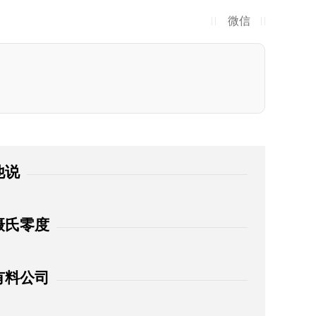
微信
| |
| |
他说
摄氏零度
有料公司