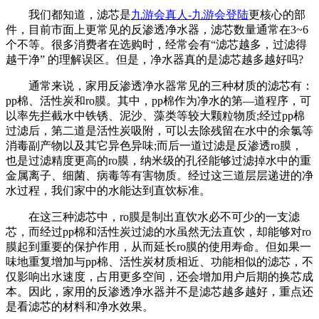
我们都知道，滤芯是
九游会真人-九游会登陆
更核心的部
件，目前市面上更常见的反渗透净水器，滤芯数量通常在3~6
个不等。很多消费者在选购时，经常会有“滤芯越多，过滤得
越干净” 的理解误区。但是，净水器真的是滤芯越多越好吗?
通常来说，家用反渗透净水器常见的三种材质的滤芯有：
pp棉、活性炭和ro膜。其中，pp棉作为净水的第—道程序，可
以率先拦截水中铁锈、泥沙、藻类等较大颗粒物质;经过pp棉
过滤后，第二道是活性炭吸附，可以去除残留在水中的余氯等
消毒副产物以及其它异色异味;而后一道过滤是反渗透ro膜，
也是过滤精度更高的ro膜，纳米级的孔径能够过滤掉水中的重
金属离子、细菌、病毒等有害物质。经过这三道层层递进的净
水过程，我们家中的水能达到直饮标准。
在这三种滤芯中，ro膜是制出直饮水必不可少的一支滤
芯，而经过pp棉和活性炭过滤的水虽然无法直饮，却能够对ro
膜起到重要的保护作用，从而延长ro膜的使用寿命。但如果一
味地重复增加与pp棉、活性炭材质相近、功能相似的滤芯，不
仅影响出水速度，占用更多空间，还会增加用户后期的换芯成
本。因此，家用的反渗透净水器并不是滤芯越多越好，重点还
是看滤芯的材料和净水效果。