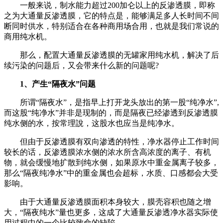
一般来说，制水能力超过200加仑以上的反渗透膜，即称
之为大通量反渗透膜，它的特点是，能够满足多人长时间不间
断同时供水，特别适合在各种商用场合用，也就是我们常说的
商用纯水机。
那么，配置大通量反渗透膜的无罐家用纯水机，解决了后
续污染的问题后，又会带来什么新的问题呢?
1、产生“隔夜水”问题
所谓“隔夜水”，是指早上打开龙头放出的第一股“纯净水”,
而这股“纯净水”并非是现制的，而是隔夜已经渗透到反渗透膜
纯水侧的水，按常理說，这股水也应当是纯净水。
但由于反渗透膜有双向渗透的特性，净水器停止工作时间
较长的话，反渗透膜浓水侧的浓水所含高浓度的离子、有机
物，就会缓慢地扩散到纯水侧，如果原水中重金属离子较多，
那么“隔夜纯净水”中的重金属也会超标，水质、口感都会大受
影响。
由于大通量反渗透膜面积本身较大，膜壳容积也随之增
大，“隔夜纯水”量也更多，这成了大通量反渗透净水器实际使
用过程中的一个比较致命的缺陷。