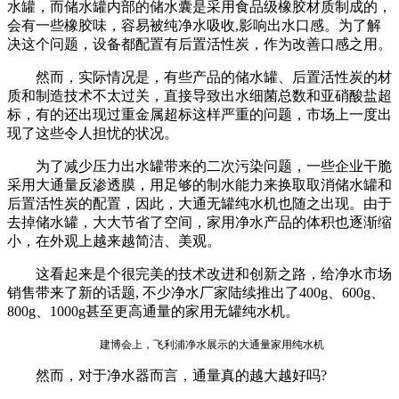
水罐，而储水罐内部的储水囊是采用食品级橡胶材质制成的，
会有一些橡胶味，容易被纯净水吸收,影响出水口感。为了解
决这个问题，设备都配置有后置活性炭，作为改善口感之用。
然而，实际情况是，有些产品的储水罐、后置活性炭的材
质和制造技术不太过关，直接导致出水细菌总数和亚硝酸盐超
标，有的还出现过重金属超标这样严重的问题，市场上一度出
现了这些令人担忧的状况。
为了减少压力出水罐带来的二次污染问题，一些企业干脆
采用大通量反渗透膜，用足够的制水能力来换取取消储水罐和
后置活性炭的配置，因此，大通无罐纯水机也随之出现。由于
去掉储水罐，大大节省了空间，家用净水产品的体积也逐渐缩
小，在外观上越来越简洁、美观。
这看起来是个很完美的技术改进和创新之路，给净水市场
销售带来了新的话题, 不少净水厂家陆续推出了400g、600g、
800g、1000g甚至更高通量的家用无罐纯水机。
建博会上，飞利浦净水展示的大通量家用纯水机
然而，对于净水器而言，通量真的越大越好吗?