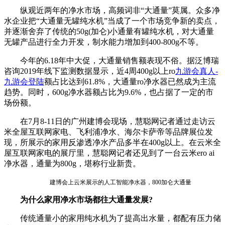
纵观近两年的净水市场，高频词非“大通量”莫属。众多净
水企业把“大通量无罐纯水机”当成了一个市场竞争新的卖点，
并逐渐舍弃了传统的50g(加仑)小通量有罐纯水机，对大通量
无罐产品进行全力开发，制水能力增加到400-800g不等。
今年的6.18年中大促，大通量销售额表现不俗。据泛博瑞
咨询2019年线下监测数据显示，近4周400g以上ro
九游会真人-
九游会登陆
额占比达到61.8%，大通量ro净水器已然成为主流
趋势。同时，600g净水器额占比为9.6%，也占据了一定的市
场份额。
在7月8-11日的广州建博会现场，慧聪网记者通过走访云
米全屋互联网家电、飞利浦净水、海尔卡萨帝等品牌展位发
现，所展示的家用反渗透净水产品多半在400g以上。在云米全
屋互联网家电的展厅里，慧聪网记者还见到了一台云米ero ai
净水器，通量为800g，堪称行业新贵。
建博会上云米展示的人工智能净水器，800加仑大通量
为什么家用净水市场都往大通量发展?
传统通量小的家用纯水机为了提高出水量，都配有压力储