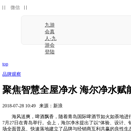
| |
| |
微信
九游
会真
人-九
游会
登陆
top
品牌观察
聚焦智慧全屋净水 海尔净水赋
2018-07-28 10:49 来源：新浪
海风送爽，啤酒飘香，随着青岛国际啤酒节如火如荼地进行，
7月27日在青岛举行。会上，海尔净水提出了以“体验、设计
场全面普及、快速落地建立了品牌与经销商互利共赢的良性生