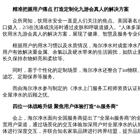
精准把握用户痛点 打造定制化九游会真人的解决方案
众所周知，饮用水安全一直是人们关注的焦点。美国著名水专家
口摄入，2/3在洗涤或洗浴时通过皮肤和呼吸道摄入。”人体
饮用水九游会真人的解决方案，展现了健康、智慧及服务专业
根据用户的用水习惯以及水质情况，海尔净水对成套净水产
用户有效解决重金属、余氯以及硬水带来的生活困扰，如防止爱
长久保持衣物鲜亮和柔软等。
同时，基于个性化的定制场景，海尔净水还整合了iot物联
滤芯、定期保养等服务。
而由海尔净水参与制定的《净水上门服务工程师资质认证规
全屋净水的后顾之忧。
四位一体战略升级 聚焦用户体验打造“4s服务商”
会上，海尔净水面向全国服务商提出了“全屋4s服务商”的
宽用户渠道，通过场景化的交互体验加深用户对全屋净水的认知
体进行深度交互，并联合知名家装品牌进行跨界结盟，提升品