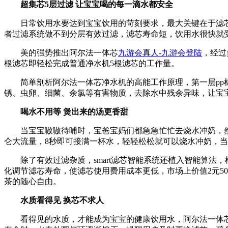
超集芯5层过滤 让宝宝喝的每一滴水都安全
日常饮用水要达到宝宝饮用的苛刻要求，最大关键在于滤芯
者过滤系统做不到分层有效过滤，滤芯寿命短，饮用水很快就
美的强势推出阿尔法一体芯
九游会真人-九游会登陆
，经过
根滤芯即轻松完成普通净水机5根滤芯的工作量。
简单剖析阿尔法一体芯净水机的高能工作原理，第一层pp棉
锈、虫卵、细菌、余氯等有害物质，去除水中残余异味，让宝
喝水不用等 煲出来的汤更香甜
当宝宝嗷嗷待哺时，宝爸宝妈们都急急忙忙去烧水冲奶，然后
仑大流量，8秒即可接满一杯水，轻轻松松就可以烧水冲奶，
除了有效过滤杂质，smart滤芯智能系统还植入智能算法
化调节滤芯寿命，使滤芯使用费用成本更低，市场上价值2元5
茶的随心自由。
水质看得见 换芯不求人
看得见的水质，才能成为宝宝的健康饮用水，阿尔法一体芯